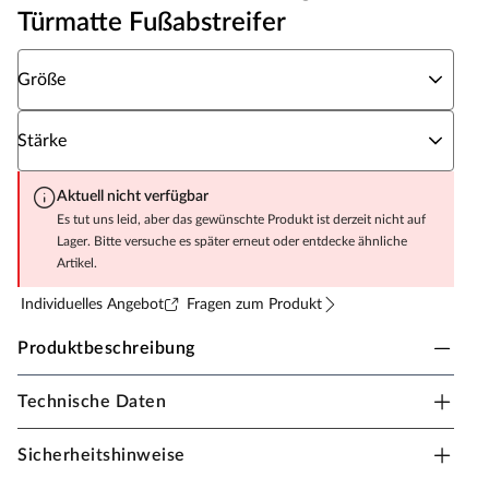
Türmatte Fußabstreifer
Wähle eine Größe
Größe
Wähle eine Stärke
Stärke
Aktuell nicht verfügbar
Es tut uns leid, aber das gewünschte Produkt ist derzeit nicht auf
Lager. Bitte versuche es später erneut oder entdecke ähnliche
Artikel.
Individuelles Angebot
Fragen zum Produkt
Produktbeschreibung
Technische Daten
Kokosmatte Schwarz Variable Stärke Größe
Sicherheitshinweise
Beste Schuhreinigung