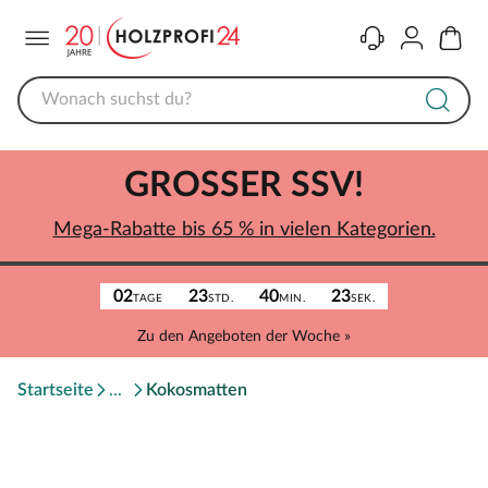
Menü
Kontakt
Konto
Warenk
GROSSER SSV!
Mega-Rabatte bis 65 % in vielen Kategorien.
02
23
40
23
TAGE
STD.
MIN.
SEK.
Zu den Angeboten der Woche »
Startseite
Kokosmatten