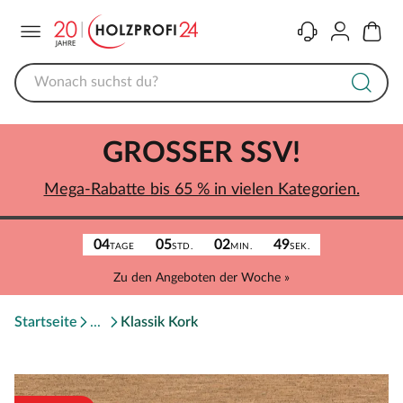
Menü
Kontakt
Konto
Warenk
GROSSER SSV!
Mega-Rabatte bis 65 % in vielen Kategorien.
04
05
02
49
TAGE
STD.
MIN.
SEK.
Zu den Angeboten der Woche »
Startseite
Klassik Kork