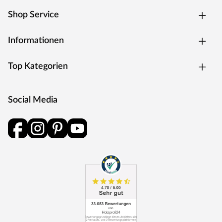
Korksektor zurück und ist heute die weltweit führende
Shop Service
Marke bei Bodenbelägen mit Korktechnologie.
Natürliches Wohlbefinden für Menschen in Räumen, in
Informationen
denen Leben und Interaktion im Mittelpunkt stehen.
Kork- und Corktech-Böden von Wicanders sind
Top Kategorien
komfortabel, elastisch, stoßfest, recycelbar,
schmutzabweisend, einfach verlegbar sowie schall- und
wärmedämmend – dank langer Erfahrung, cleverer Ideen
Social Media
und modernster Technologie.