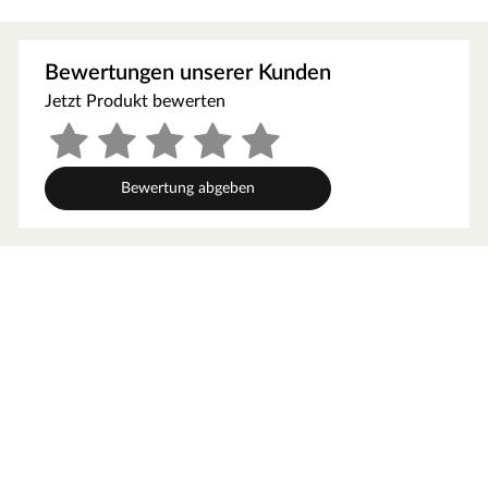
werden. Ein pflegeleichter Boden, der auch im
Kinderzimmer eine gute Figur macht.
Bewertungen unserer Kunden
Optik
Jetzt Produkt bewerten
Die natürliche, unaufdringliche Optik des Korkbodens
fügt sich problemlos in jeden Einrichtungsstil ein. Die
Naturkorkoptik fügt sich optimal in jeden
Bewertung abgeben
Einrichtungsstil ein und verleiht deinem Zuhause ein
natürliches und besonders wohnliches Raumgefühl. Die
fugenlose, flächige Optik erzeugt eine offene
Atmosphäre und das perfekte Ambiente für elegante
Möbel.
Technische Details
Die pflegeleichte, kratzfeste und unempfindliche
Oberfläche kombiniert mit einer Mittelschicht aus
hochdicht gepresstem und dennoch elastischem Kork
erzeugt ein angenehmes Gehgefühl sowie besondere
Langlebigkeit. Die unterste Schicht besteht aus einer