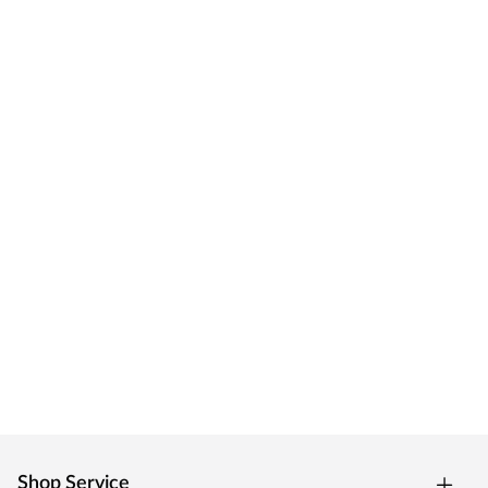
Geschmack eine hervorragende, individuelle und
attraktive Lösung. Qualität made in Germany.
Shop Service