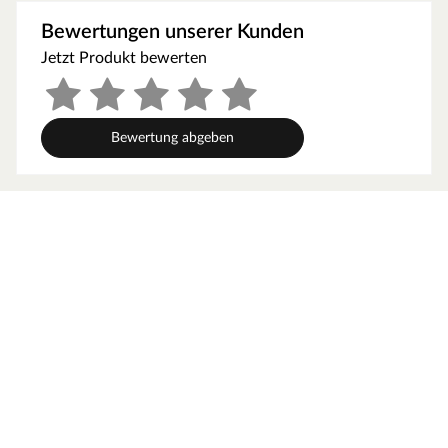
eine Verlegung auch in intensiv genutzten Räumen des
Bewertungen unserer Kunden
öffentlichen Bereichs empfohlen werden. Im Nu sind
Jetzt Produkt bewerten
diese Dielen schwimmend verlegt – dank praktischer
Klickverbindung Multiclic.
Der Laminat-Aufbau ist dreischichtig: die
strapazierfähige Oberfläche, die mit dem Dekor verpresst
Bewertung abgeben
ist, die HDF-Träger-Platte mit Klickverbindung, sowie
den unteren Gegenzug / Stabilisierungsfilm, der dem
Verziehen der Diele entgegenwirkt.
MEISTER – Räume voller Leben
Seit vielen Jahren entwickelt und produziert MEISTER
mit Leidenschaft Produkte für Räume voller Leben. Als
eines der führenden deutschen Unternehmen für
Laminat, Parkett, Vinyl, Kork, Linoleum sowie Wand- und
Deckenpaneele inkl. Zubehör überzeugt MEISTER mit
hochwertiger Qualität und technischer Innovation.
MEISTER setzt fortwährend neue Trends: Umfassende
Produkt- und Modellreihen gewährleisten für jeden