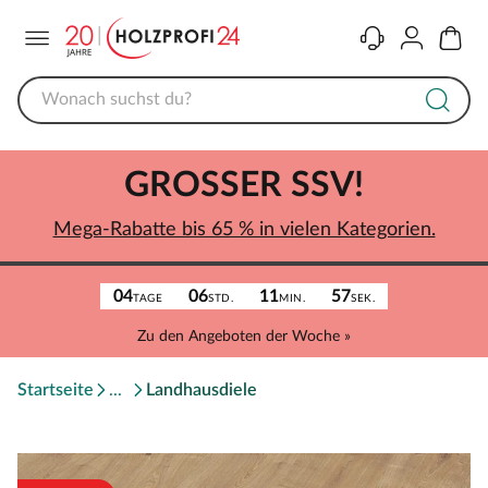
Menü
Kontakt
Konto
Warenk
GROSSER SSV!
Mega-Rabatte bis 65 % in vielen Kategorien.
04
06
11
57
TAGE
STD.
MIN.
SEK.
Zu den Angeboten der Woche »
Startseite
Landhausdiele