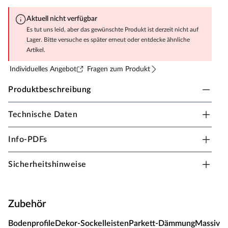
Aktuell nicht verfügbar
Es tut uns leid, aber das gewünschte Produkt ist derzeit nicht auf
Lager. Bitte versuche es später erneut oder entdecke ähnliche
Artikel.
Individuelles Angebot
Fragen zum Produkt
Produktbeschreibung
Technische Daten
KRONOTEX Laminat Mega Plus Fliese
Info-PDFs
Beeindruckt durch Vielfalt Dekore im extrabreiten Format
kombiniert mit extremer Robustheit
Sicherheitshinweise
Extrabreites, großzügiges Dielenformat, super schnell
verlegt
Nutzungsklasse 23/32 - starke Beanspruchung in privat
Zubehör
und gewerblich genutzten Räumen
4-seitig gefaste Diele, 45° abgeschrägt
Bodenprofile
Dekor-Sockelleisten
Parkett-Dämmung
Massivho