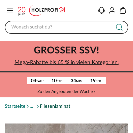
Menü
Kontakt
Konto
Warenk
GROSSER SSV!
Mega-Rabatte bis 65 % in vielen Kategorien.
04
10
34
19
TAGE
STD.
MIN.
SEK.
Zu den Angeboten der Woche »
Startseite
Fliesenlaminat