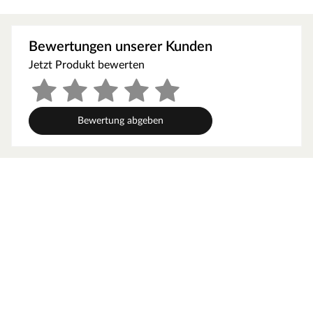
frei von Schadstoffen und überflüssigen Füllstoffen
druckstabil für ein angenehmes Laufgefühl
Bewertungen unserer Kunden
Optik
Jetzt Produkt bewerten
Die markante Eichenholzmaserung des Dekors vermittelt
Behaglichkeit und natürliche Lebendigkeit.
Landhausdielen wirken mit ihrer 1-Stab-Optik elegant,
Bewertung abgeben
rustikal und voller Charakter. Ein Must-have für Holz-
Fans! Die 4-seitig umlaufende V-Fuge verstärkt den
Charakter des Bodens und gibt ihm eine besondere
Struktur. Dank modernster Prägetechnologien ist die
strukturierte Oberfläche dieses Bodens bis ins kleinste
Detail der Beschaffenheit von Holz nachempfunden.
Technische Details
Die Dielen haben eine Breite von 19,5 cm, eine Länge
von 128,8 cm und sind 9 mm stark. Laminat ist
dreischichtig aufgebaut: Die oberste Schicht besteht aus