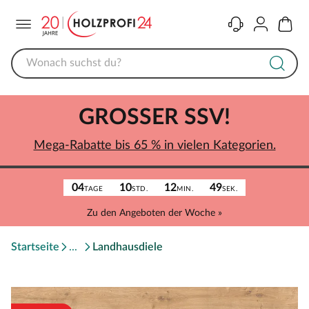
Menü
Kontakt
Konto
Warenk
GROSSER SSV!
Mega-Rabatte bis 65 % in vielen Kategorien.
04
10
12
49
TAGE
STD.
MIN.
SEK.
Zu den Angeboten der Woche »
Startseite
Landhausdiele