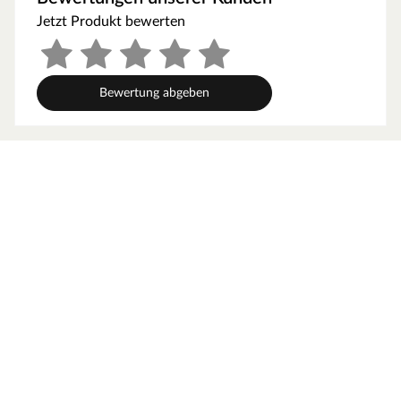
von Sockelleisten und anderen Abschlüssen
Jetzt Produkt bewerten
Verschließen von Übergangsfugen
bei Laminatböden und bei Türzargen zum Boden.
problemlose Übergänge zu Natursteinböden
Bewertung abgeben
wie Marmor, Granit, Sandstein, Gneis, Terrazzo etc.
- keine Gefahr durch das Abwandern von Weichmachern
bzw. anderen Stoffen im Randbereich von Natursteinen,
- keine Randzonenverfärbung.