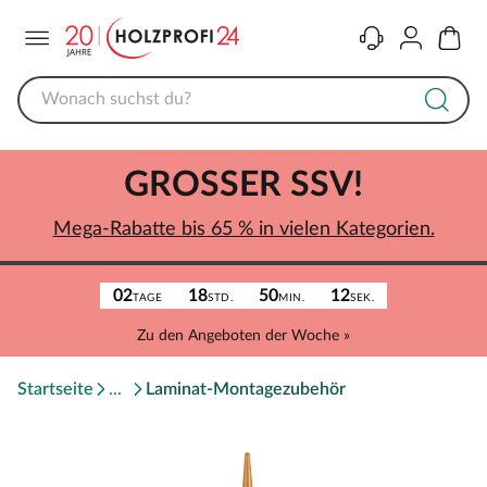
Menü
Kontakt
Konto
Warenk
GROSSER SSV!
Mega-Rabatte bis 65 % in vielen Kategorien.
02
18
50
12
TAGE
STD.
MIN.
SEK.
Zu den Angeboten der Woche »
Startseite
Laminat-Montagezubehör