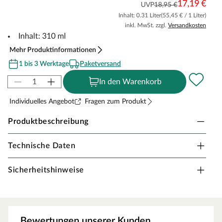
17,19 €
UVP
18,95 €
Inhalt: 0.31 Liter
(55,45 € / 1 Liter)
inkl. MwSt. zzgl.
Versandkosten
Inhalt: 310 ml
Mehr Produktinformationen
1 bis 3 Werktage
Paketversand
In den Warenkorb
Individuelles Angebot
Fragen zum Produkt
Produktbeschreibung
Technische Daten
FERAX Laminatfugenmasse
Mit der Fugenmasse von Ferax sind Sie auf der sicheren
Sicherheitshinweise
Seite, wenn es um die Verfugung im Laminatbereich geht.
Ferax-Parkettfugenmasse auf der Basis einer
hochwertigen Polyacrylat-Dispersion.
Bewertungen unserer Kunden
Verfugen