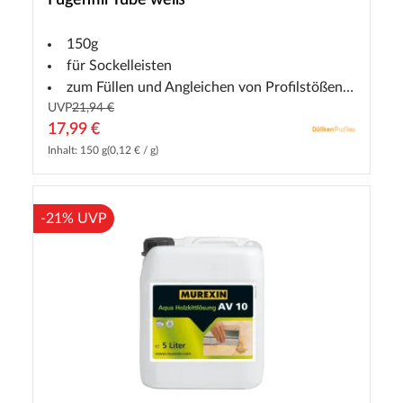
Fugenfill Tube weiß
150g
für Sockelleisten
zum Füllen und Angleichen von Profilstößen und Fugen
UVP
21,94 €
17,99 €
Inhalt: 150 g
(0,12 € / g)
-21% UVP