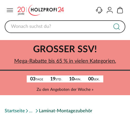
Menü
Kontakt
Konto
Warenk
GROSSER SSV!
Mega-Rabatte bis 65 % in vielen Kategorien.
03
19
10
00
TAGE
STD.
MIN.
SEK.
Zu den Angeboten der Woche »
Startseite
Laminat-Montagezubehör