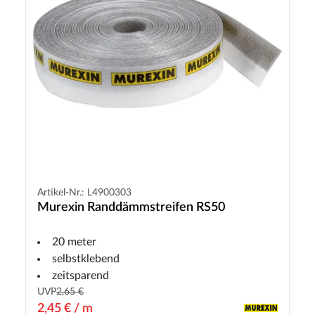
Artikel-Nr.: L4900303
Murexin Randdämmstreifen RS50
20 meter
selbstklebend
zeitsparend
UVP
2,65 €
2,45 € / m