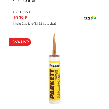
silikonfrei
UVP
16,15 €
10,39 €
Inhalt: 0.31 Liter
(33,52 € / 1 Liter)
-36% UVP