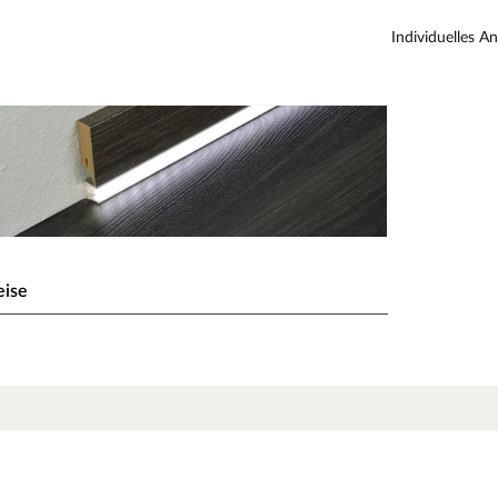
Individuelles A
eise
en Sie Ihre Sockelleisten mit einem LED-Band