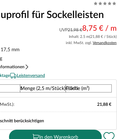
profil für Sockelleisten
8,75 € / m
UVP
21,98 €
Inhalt: 2.5 m
(21,88 € / Stück)
inkl. MwSt. zzgl.
Versandkosten
x 17,5 mm
g
nformationen
ktage
Leistenversand
Menge (2,5 m/Stück)
Fläche (m²)
 MwSt.):
21,88 €
schnitt berücksichtigen
In den Warenkorb