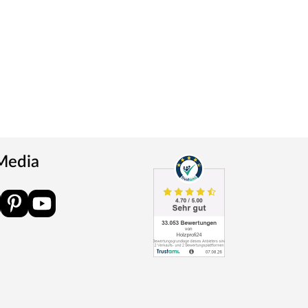
 Media