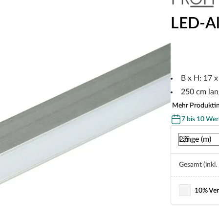
LED-Alu
B x H: 17 
250 cm lan
Mehr Produkti
7 bis 10 Wer
Länge (m)
Gesamt (inkl.
10% Ver