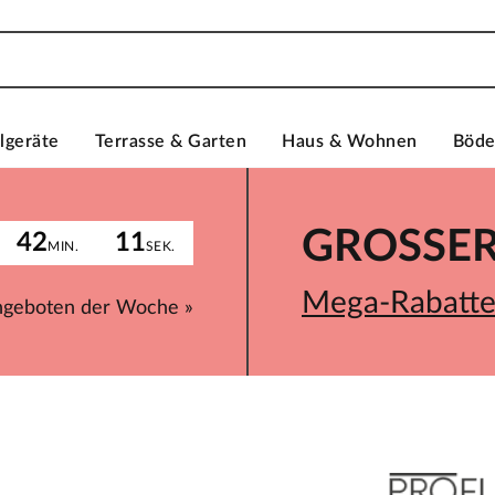
lgeräte
Terrasse & Garten
Haus & Wohnen
Böd
GROSSER 
42
11
MIN.
SEK.
Mega-Rabatte 
ngeboten der Woche »