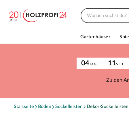
Gartenhäuser
Spie
04
11
TAGE
STD.
Zu den A
Startseite
Böden
Sockelleisten
Dekor-Sockelleisten