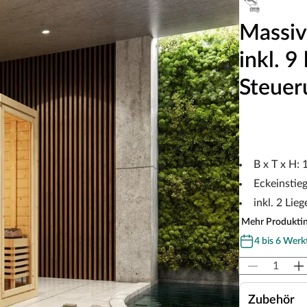
Massiv
inkl. 9
Steuer
B x T x H:
Eckeinstie
inkl. 2 Lie
Mehr Produkti
4 bis 6 Werk
Zubehör