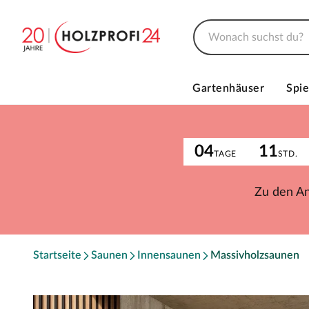
Gartenhäuser
Spie
04
11
TAGE
STD.
Zu den A
Startseite
Saunen
Innensaunen
Massivholzsaunen