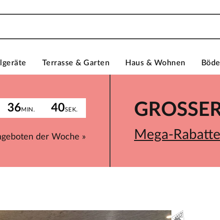
lgeräte
Terrasse & Garten
Haus & Wohnen
Böd
GROSSER 
36
40
MIN.
SEK.
Mega-Rabatte 
ngeboten der Woche »