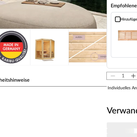
Empfohlene
Hinzufüg
Bodenrost (Fi
heitshinweise
Individuelles A
Schraubsystem
Verwan
 zeichnet sich durch seine besondere Sandwich-
lnen Schichten. Die bereits vorgefertigten
ufbau innerhalb weniger Stunden. Mit einer
rt und somit besonders energiesparend. Wegen