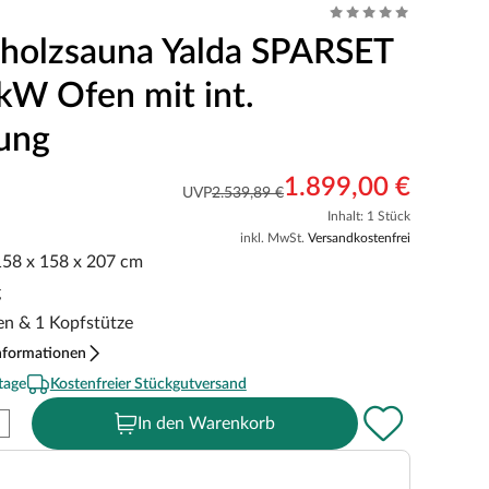
holzsauna Yalda SPARSET
 kW Ofen mit int.
ung
1.899,00 €
UVP
2.539,89 €
Inhalt: 1 Stück
inkl. MwSt.
Versandkostenfrei
 158 x 158 x 207 cm
g
gen & 1 Kopfstütze
nformationen
tage
Kostenfreier Stückgutversand
In den Warenkorb