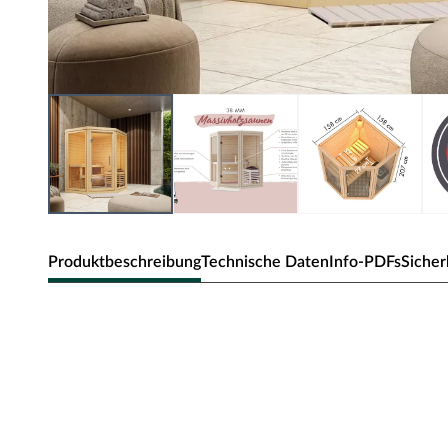
Produktbeschreibung
Technische Daten
Info-PDFs
Sicher
KARIBU Innensauna in Steck-/
Dieses Saunamodell – eine System- bzw. Elementsauna –
Bauweise aus, d. h., die Wandelemente bestehen aus einze
Wandelemente aus Fichte ermöglichen einen schnellen A
Wandstärke von 38 mm sind Systemsaunen optimal isolie