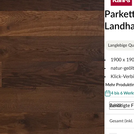
Parket
Landha
Langlebige Qua
1900 x 19
natur-geölt
Klick-Verb
Mehr Produkti
4 bis 6 Werk
Benötigte F
Gesamt (inkl.