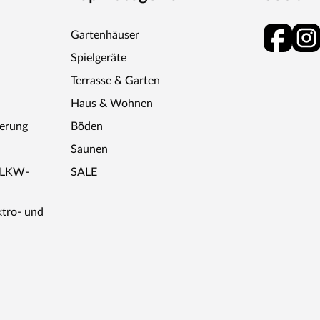
gt dafür, dass der geölte Boden eine optimal
er schön bleibt. Diese Prozedur sollte bei
Gartenhäuser
it jeder Ölung werden die Farben des Bodens
Spielgeräte
Terrasse & Garten
Haus & Wohnen
ferung
Böden
Saunen
r LKW-
SALE
ktro- und