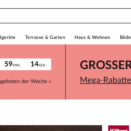
lgeräte
Terrasse & Garten
Haus & Wohnen
Böd
GROSSER 
59
14
MIN.
SEK.
Mega-Rabatte 
ngeboten der Woche »