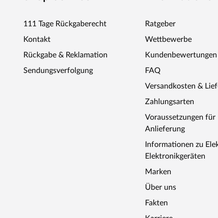
farblich passende Pflegeöl verwendet werden. Das Öl sor
schmutzabweisende Oberfläche erhält und damit noch läng
111 Tage Rückgaberecht
Ratgeber
Bedarf in regelmäßigen Abständen wiederholt werden. M
Kontakt
Wettbewerbe
intensiver.
Rückgabe & Reklamation
Kundenbewertungen
Sendungsverfolgung
FAQ
Versandkosten & Lie
Zahlungsarten
Voraussetzungen fü
Anlieferung
Informationen zu Ele
Elektronikgeräten
Marken
Über uns
Fakten