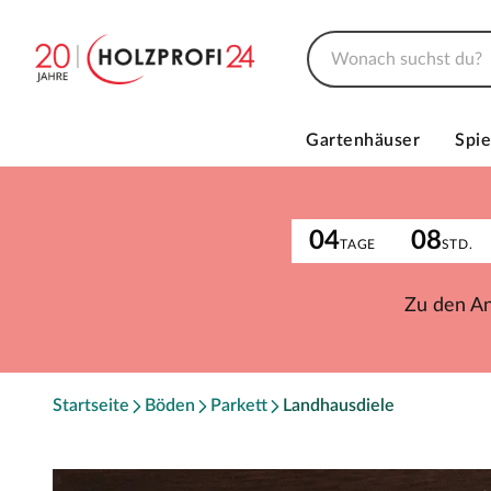
Gartenhäuser
Spie
04
08
TAGE
STD.
Zu den A
Startseite
Böden
Parkett
Landhausdiele