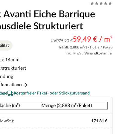
t Avanti Eiche Barrique
usdiele Strukturiert
59,49 € / m²
UVP
75,90 €
lität
Inhalt: 2.888 m²
(171,81 € / Paket)
inkl. MwSt.
Versandkostenfrei
0 x 14 mm
/strukturiert
indung
nformationen
tage
Kostenfreier Paket- oder Stückgutversand
läche (m²)
Menge (2,888 m²/Paket)
 MwSt.):
171,81 €