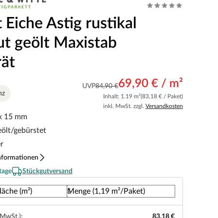
 Eiche Astig rustikal
ut geölt Maxistab
rät
69,90 € / m²
UVP
84,90 €
nz
Inhalt: 1.19 m²
(83,18 € / Paket)
inkl. MwSt. zzgl.
Versandkosten
 x 15 mm
eölt/gebürstet
r
nformationen
tage
Stückgutversand
läche (m²)
Menge (1,19 m²/Paket)
 MwSt.):
83,18 €