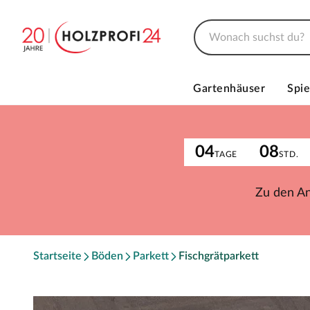
Gartenhäuser
Spie
04
08
TAGE
STD.
Zu den A
Startseite
Böden
Parkett
Fischgrätparkett