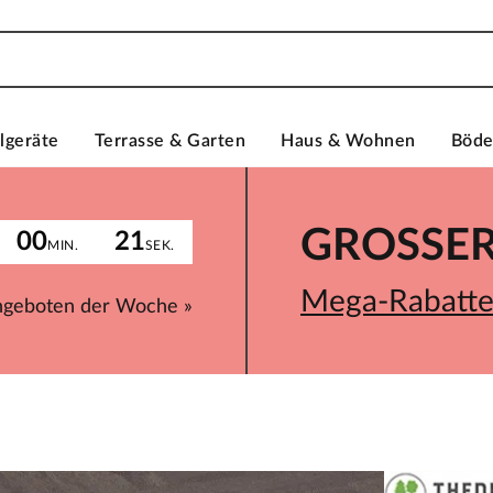
lgeräte
Terrasse & Garten
Haus & Wohnen
Böd
GROSSER 
00
21
MIN.
SEK.
Mega-Rabatte 
ngeboten der Woche »