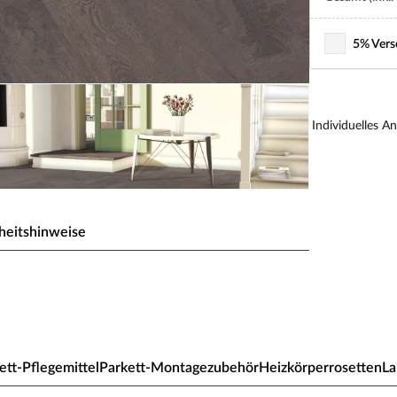
5% Vers
Individuelles A
heitshinweise
ig rustikal vergraut geölt
ett-Pflegemittel
Parkett-Montagezubehör
Heizkörperrosetten
L
k jeden Raum auf. Es ist besonders langlebig,