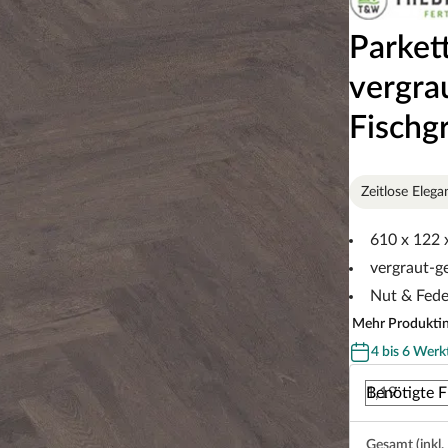
Parkett
vergra
Fischg
Zeitlose Elega
610 x 122
vergraut-g
Nut & Fede
Mehr Produkti
4 bis 6 Werk
Benötigte F
Gesamt (inkl.