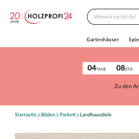
Gartenhäuser
Spie
04
08
TAGE
STD.
Zu den A
Startseite
Böden
Parkett
Landhausdiele