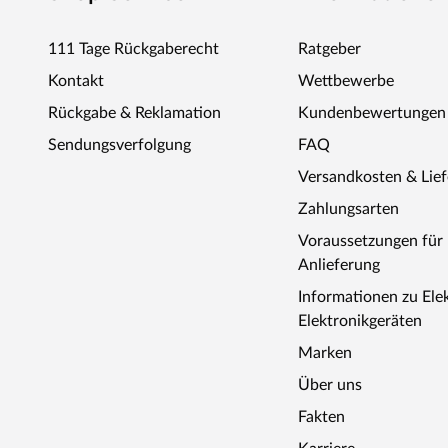
unterschiedlichen Dielenmaße ergeben sich aus der Verf
Stammlängen der verarbeiteten Bäume. Da die Maße vom H
111 Tage Rückgaberecht
Ratgeber
keinen Einfluss auf die Längen der Dielen nehmen. Parket
Kontakt
Wettbewerbe
Verlegung im offenen als auch im regelmäßigen Verband, 
nicht unterschreiten.
Rückgabe & Reklamation
Kundenbewertungen
Sendungsverfolgung
FAQ
Versandkosten & Lie
Zahlungsarten
Voraussetzungen fü
Anlieferung
Informationen zu Ele
Elektronikgeräten
Marken
Über uns
Fakten