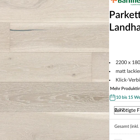
Parket
Landha
2200 x 18
matt lackie
Klick-Verb
Mehr Produkti
10 bis 15 W
Benötigte F
Gesamt (inkl.