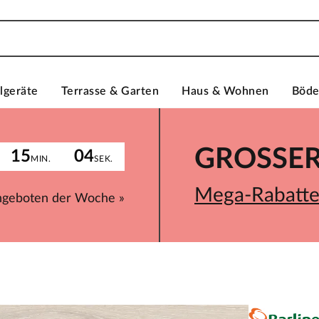
lgeräte
Terrasse & Garten
Haus & Wohnen
Böd
GROSSER 
15
04
MIN.
SEK.
Mega-Rabatte 
ngeboten der Woche »