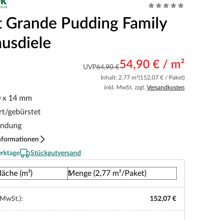
t Grande Pudding Family
usdiele
54,90 € / m²
UVP
64,90 €
Inhalt: 2.77 m²
(152,07 € / Paket)
inkl. MwSt. zzgl.
Versandkosten
0 x 14 mm
rt/gebürstet
indung
nformationen
erktage
Stückgutversand
läche (m²)
Menge (2,77 m²/Paket)
 MwSt.):
152,07 €