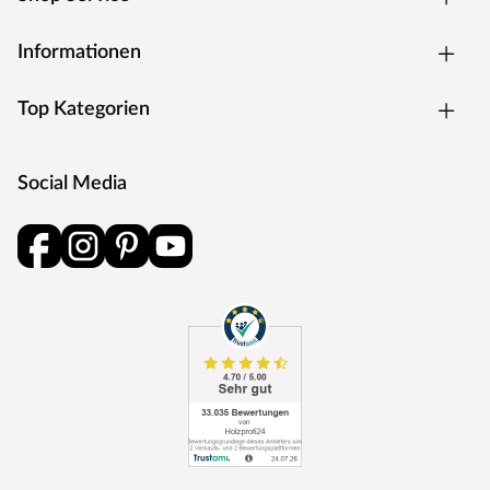
Seit vielen Jahren entwickelt und produziert MEISTER
mit Leidenschaft Produkte für Räume voller Leben. Als
Informationen
eines der führenden deutschen Unternehmen für
Laminat, Parkett, Vinyl, Kork, Linoleum sowie Wand- und
Top Kategorien
Deckenpaneele inkl. Zubehör überzeugt MEISTER mit
hochwertiger Qualität und technischer Innovation.
MEISTER setzt fortwährend neue Trends: Umfassende
Social Media
Produkt- und Modellreihen gewährleisten für jeden
Geschmack eine hervorragende, individuelle und
attraktive Lösung. Qualität made in Germany.
Produkthinweise
Um Beschädigungen zu vermeiden, ist es wichtig, das
Produkt vor der Installation vollständig zu
akklimatisieren. Bitte lies zuerst die Verlegeanleitung
sorgfältig durch, um die korrekten Schritte hierfür zu
befolgen.
Wichtige Informationen zu Parkettdielen mit