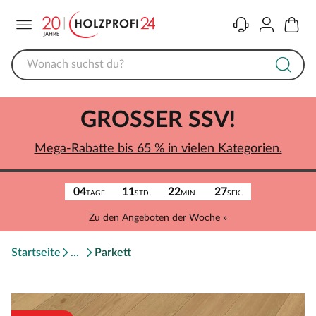
Menü
Kontakt
Konto
Warenk
GROSSER SSV!
Mega-Rabatte bis 65 % in vielen Kategorien.
04
11
22
27
TAGE
STD.
MIN.
SEK.
Zu den Angeboten der Woche »
Startseite
Parkett