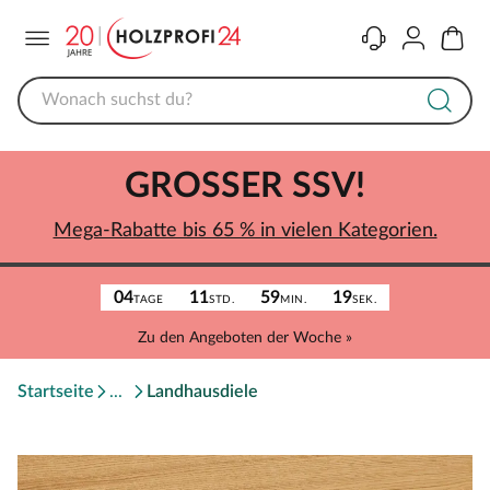
Menü
Kontakt
Konto
Warenk
GROSSER SSV!
Mega-Rabatte bis 65 % in vielen Kategorien.
04
11
59
19
TAGE
STD.
MIN.
SEK.
Zu den Angeboten der Woche »
Startseite
Landhausdiele