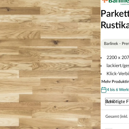
Parket
Rustik
Barlinek - Pr
2200 x 20
lackiert/ge
Klick-Verb
Mehr Produkti
4 bis 6 Werk
Benötigte F
Gesamt (inkl.