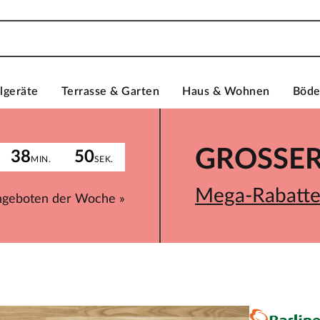
lgeräte
Terrasse & Garten
Haus & Wohnen
Böd
GROSSER 
38
50
MIN.
SEK.
Mega-Rabatte 
ngeboten der Woche »