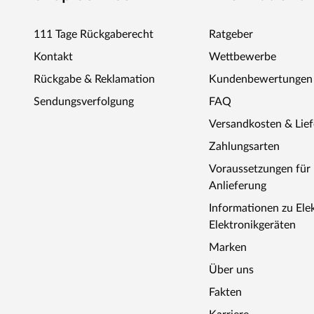
unterschiedlichen Dielenmaße ergeben sich aus der Verf
Stammlängen der verarbeiteten Bäume. Da die Maße vom H
111 Tage Rückgaberecht
Ratgeber
keinen Einfluss auf die Längen der Dielen nehmen. Parket
Kontakt
Wettbewerbe
Verlegung im offenen als auch im regelmäßigen Verband, 
nicht unterschreiten.
Rückgabe & Reklamation
Kundenbewertungen
Sendungsverfolgung
FAQ
Versandkosten & Lie
Zahlungsarten
Voraussetzungen fü
Anlieferung
Informationen zu Ele
Elektronikgeräten
Marken
Über uns
Fakten