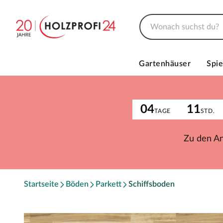
Gartenhäuser
Spie
04
11
TAGE
STD.
Zu den A
Startseite
Böden
Parkett
Schiffsboden