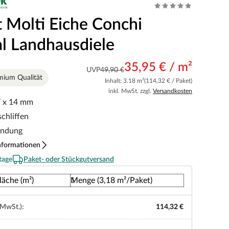
t Molti Eiche Conchi
al Landhausdiele
35,95 € / m²
UVP
49,90 €
emium Qualität
Inhalt: 3.18 m²
(114,32 € / Paket)
inkl. MwSt. zzgl.
Versandkosten
7 x 14 mm
schliffen
indung
nformationen
tage
Paket- oder Stückgutversand
läche (m²)
Menge (3,18 m²/Paket)
 MwSt.):
114,32 €