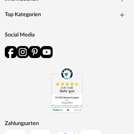
Parkettböden können Halblängen enthalten. Ein Paket
Parkett mit Halblängen enthält Dielen in zwei
Top Kategorien
verschiedenen Längen. In einem Paket sind sowohl
Dielen mit voller Länge als auch mit Halblänge enthalten
(z. B. 220 cm und 110 cm). Dies betrifft meistens nur eine
Social Media
Diele in dem Paket. Die unterschiedlichen Dielenmaße
ergeben sich aus der Verfügbarkeit des Holzes sowie den
verschiedenen Stammlängen der verarbeiteten Bäume.
Da die Maße vom Hersteller festgesetzt werden, können
wir leider keinen Einfluss auf die Längen der Dielen
nehmen. Parkettdielen mit Halblängen eignen sich
sowohl für die Verlegung im offenen als auch im
regelmäßigen Verband, da sie die erforderliche
Mindestlänge von 40 cm nicht unterschreiten.
Zahlungsarten