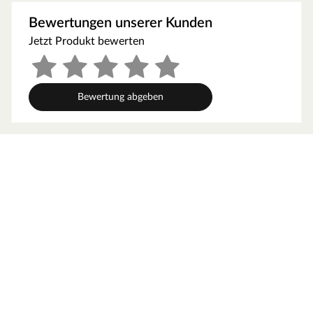
Oberfläche hervorragend gegen Schmutz, Feuchtigkeit
Bewertungen unserer Kunden
und Kratzer gewappnet. Die gebürstete Holz-Oberfläche
Jetzt Produkt bewerten
dieser Dielen bietet eine fühlbar tolle Haptik und Optik.
Mit der beachtlichen Dielen-Länge von 2400 mm kommt
die authentische Maserung des Holzes exzellent zum
Bewertung abgeben
Ausdruck.
Technische Details
Dank der Klickverbindung Masterclic Plus lässt sich der
Boden ganz einfach schwimmend verlegen.
3-Schicht-Parkett besteht aus einer Edelholz-
Nutzschicht, einer MDF- oder HDF-Mittellage, sowie
einem Gegenzug, der dem Verziehen des arbeitenden
Holzes entgegenwirkt. Es besitzt einen symmetrischen
Aufbau und damit optimale Dimensionsstabilität bei zum
Beispiel höherer Luftfeuchtigkeit. 3-Schicht-
Fertigparkett wird mithilfe eines Klicksystems
schwimmend verlegt. Prinzipiell kann aber auch diese
Parkett-Art fest verklebt werden.