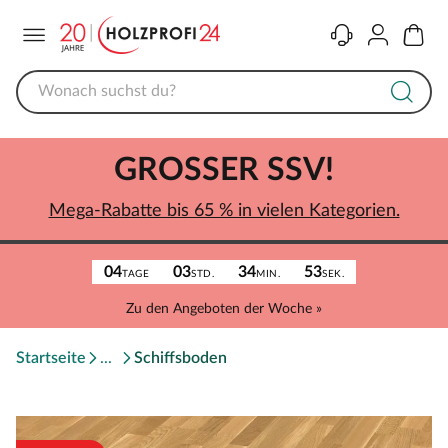
Menü
Kontakt
Konto
Warenk
GROSSER SSV!
Mega-Rabatte bis 65 % in vielen Kategorien.
04
03
34
53
TAGE
STD.
MIN.
SEK.
Zu den Angeboten der Woche »
Startseite
Schiffsboden