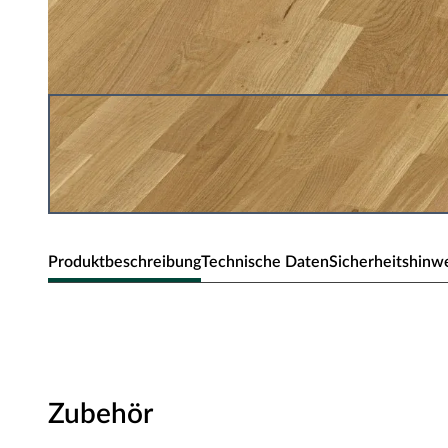
Produktbeschreibung
Technische Daten
Sicherheitshinw
Meister Parkett PC 200
Optik
Zubehör
Dieser Eiche-Boden wirkt gemütlich und warm – so richti
robusten Eigenschaften schwer entflammbar, dabei wärmel