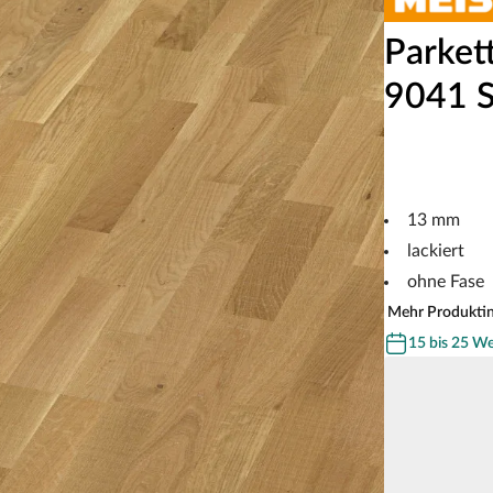
Parket
9041 S
13 mm
lackiert
ohne Fase
Mehr Produkti
15 bis 25 W