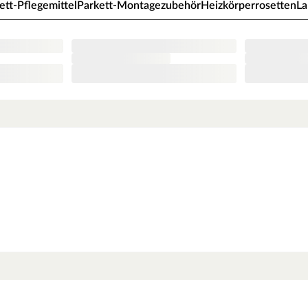
ett-Pflegemittel
Parkett-Montagezubehör
Heizkörperrosetten
L
bendigem Charakter – Natürlichkeit,
il aus. Die fugen- und fasenlose Optik wirkt
gebild mit ebenmäßiger Raumwirkung. Dank einer
st die Oberfläche bestens geschützt gegen
ichten befreit, bildet das harte, stabile Kernholz
nd lebendig wirkende Oberfläche.
ie authentische Maserung des Holzes exzellent
cleveren Klickverbindung Masterclic Plus.
ht, einer MDF- oder HDF-Mittellage, sowie einem
gegenwirkt. Es besitzt einen symmetrischen
eispiel höherer Luftfeuchtigkeit. 3-Schicht-
d verlegt. Prinzipiell kann aber auch diese
rketts bildet die 2,5 mm starke Edelholz-