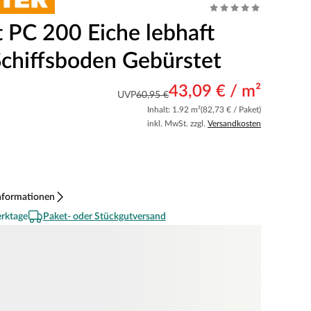
t PC 200 Eiche lebhaft
chiffsboden Gebürstet
43,09 € / m²
UVP
60,95 €
Inhalt: 1.92 m²
(82,73 € / Paket)
inkl. MwSt. zzgl.
Versandkosten
nformationen
erktage
Paket- oder Stückgutversand