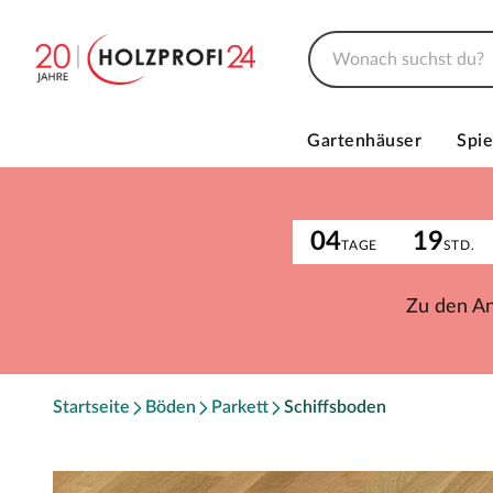
Gartenhäuser
Spie
04
19
TAGE
STD.
Zu den A
Startseite
Böden
Parkett
Schiffsboden