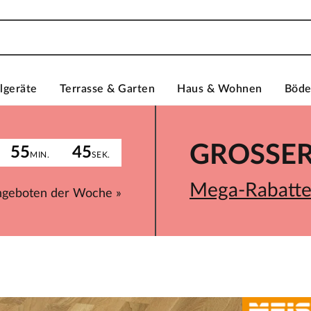
lgeräte
Terrasse & Garten
Haus & Wohnen
Böd
GROSSER 
55
45
MIN.
SEK.
Mega-Rabatte 
ngeboten der Woche »