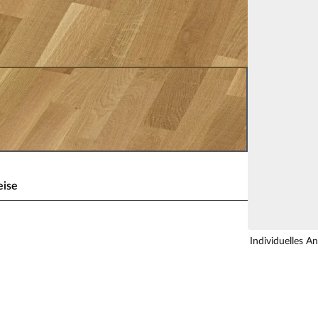
eise
Individuelles A
g zum Wohlfühlen! Eichenholz ist aufgrund seiner
eitend und perfekt für die langfristige