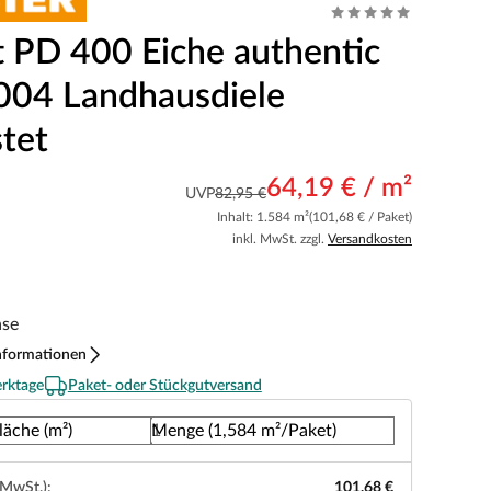
t PD 400 Eiche authentic
004 Landhausdiele
tet
64,19 € / m²
UVP
82,95 €
Inhalt: 1.584 m²
(101,68 € / Paket)
inkl. MwSt. zzgl.
Versandkosten
ase
nformationen
erktage
Paket- oder Stückgutversand
läche (m²)
Menge (1,584 m²/Paket)
 MwSt.):
101,68 €