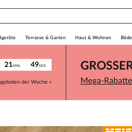
lgeräte
Terrasse & Garten
Haus & Wohnen
Böd
GROSSER 
21
49
MIN.
SEK.
Mega-Rabatte 
ngeboten der Woche »