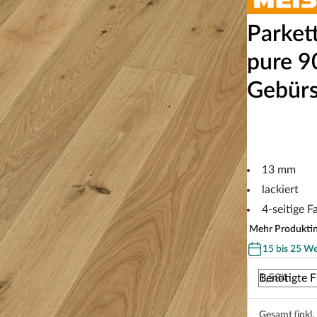
Parket
pure 9
Gebürs
13 mm
lackiert
4-seitige F
Mehr Produkti
15 bis 25 W
Benötigte F
Gesamt (inkl.