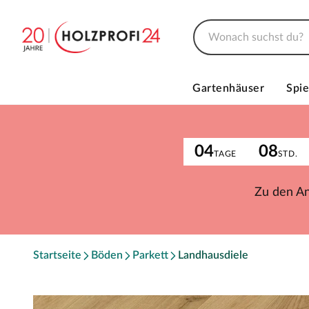
Gartenhäuser
Spie
04
08
TAGE
STD.
Zu den A
Startseite
Böden
Parkett
Landhausdiele