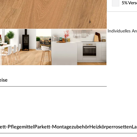
5% Vers
Individuelles A
eise
icht astig geölt
ett-Pflegemittel
Parkett-Montagezubehör
Heizkörperrosetten
L
k jeden Raum auf. Es ist besonders langlebig,