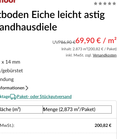
boden Eiche leicht astig
Landhausdiele
69,90 € / m²
UVP
86,90 €
Inhalt: 2.873 m²
(200,82 € / Paket)
inkl. MwSt. zzgl.
Versandkosten
9 x 14 mm
t/gebürstet
indung
nformationen
ktage
Paket- oder Stückgutversand
läche (m²)
Menge (2,873 m²/Paket)
 MwSt.):
200,82 €