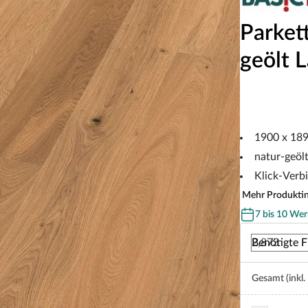
Parkett
geölt 
1900 x 18
natur-geöl
Klick-Verb
Mehr Produkti
7 bis 10 Wer
Benötigte F
Gesamt (inkl.