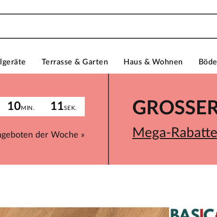
lgeräte
Terrasse & Garten
Haus & Wohnen
Böd
GROSSER 
10
11
MIN.
SEK.
Mega-Rabatte 
ngeboten der Woche »