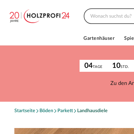
Gartenhäuser
Spie
04
10
TAGE
STD.
Zu den A
Startseite
Böden
Parkett
Landhausdiele