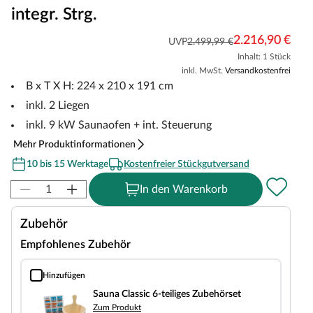
integr. Strg.
2.216,90 €
UVP
2.499,99 €
Inhalt: 1 Stück
inkl. MwSt.
Versandkostenfrei
B x T X H: 224 x 210 x 191 cm
inkl. 2 Liegen
inkl. 9 kW Saunaofen + int. Steuerung
Mehr Produktinformationen
10 bis 15 Werktage
Kostenfreier Stückgutversand
In den Warenkorb
Zubehör
Empfohlenes Zubehör
Hinzufügen
Sauna Classic 6-teiliges Zubehörset
Sauna Classic 6-teiliges Zubehörset
Zum Produkt