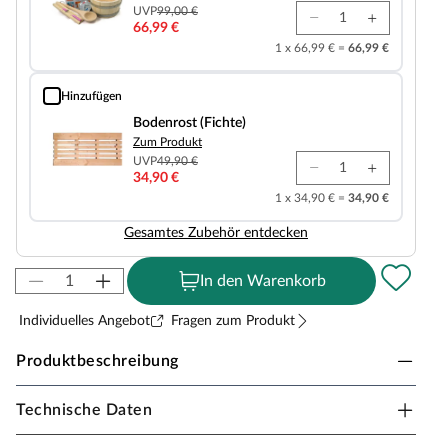
UVP
99,00 €
66,99 €
1 x 66,99 € =
66,99 €
Hinzufügen
Bodenrost (Fichte)
Bodenrost (Fichte)
Zum Produkt
UVP
49,90 €
34,90 €
1 x 34,90 € =
34,90 €
Gesamtes Zubehör entdecken
In den Warenkorb
Individuelles Angebot
Fragen zum Produkt
Produktbeschreibung
Technische Daten
KARIBU WOODFEELING Innensauna Jutta in
Massivholzbauweise für 1-2 Personen