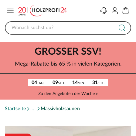
Menü
Kontakt
Konto
Warenk
GROSSER SSV!
Mega-Rabatte bis 65 % in vielen Kategorien.
04
09
14
31
TAGE
STD.
MIN.
SEK.
Zu den Angeboten der Woche »
Startseite
Massivholzsaunen