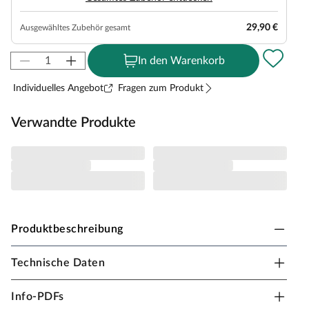
29,90 €
Ausgewähltes Zubehör gesamt
In den Warenkorb
Individuelles Angebot
Fragen zum Produkt
Verwandte Produkte
Produktbeschreibung
Technische Daten
Karibu Innensauna Daria in Systembauweise für 1-
2 Personen
Info-PDFs
Dieses Saunamodell – eine System- bzw. Elementsauna –