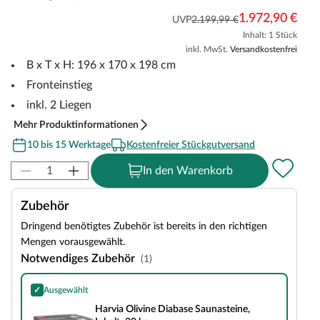
1.972,90 €
UVP
2.199,99 €
Inhalt: 1 Stück
inkl. MwSt.
Versandkostenfrei
B x T x H: 196 x 170 x 198 cm
Fronteinstieg
inkl. 2 Liegen
Mehr Produktinformationen
10 bis 15 Werktage
Kostenfreier Stückgutversand
In den Warenkorb
Zubehör
Dringend benötigtes Zubehör ist bereits in den richtigen
Mengen vorausgewählt.
Notwendiges Zubehör
(1)
✓
Ausgewählt
Harvia Olivine Diabase Saunasteine, Inhalt: 20 kg
Harvia Olivine Diabase Saunasteine,