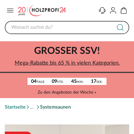
Menü
Kontakt
Konto
Warenk
GROSSER SSV!
Mega-Rabatte bis 65 % in vielen Kategorien.
04
09
45
17
TAGE
STD.
MIN.
SEK.
Zu den Angeboten der Woche »
Startseite
Systemsaunen