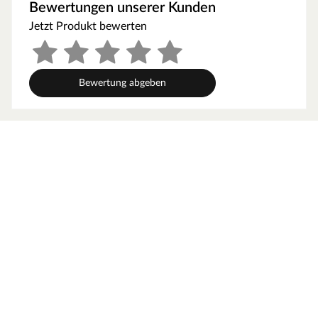
kann feucht-warme Luft besser abziehen. In diesem
Bewertungen unserer Kunden
Zusammenhang müssen die Mindestraumhöhe und -
Jetzt Produkt bewerten
breite beachtet werden.
Grundausstattung
Bewertung abgeben
Innenmaße: Die Innenmaße dieser Sauna mit B 181 x T
155 x H 192 cm erlauben es, dass 1-2 Personen
gleichzeitig saunieren können.
Saunaliegen: Mit 2 Liegen wird das Erlebnis für jeden
Saunagast besonders angenehm. In der Grundausstattung
sind folgende Liegebänke enthalten: 2 Liegen, jeweils ca.
57 cm breit, (massives Espenholz).
Fronteinstieg: Die klassische Einstiegsart ist besonders
formschön und sehr beliebt. Zudem ermöglicht der direkte
Einstieg von vorne ein geräumiges und atmosphärisches
Ankommen im Inneren der Sauna.
Spiegelbar: Für eine höhere Flexibilität beim Aufbau ist bei
dieser Sauna eine gespiegelte Montage möglich. Sie kann
sowohl in der rechten als auch in der linken Ecke des
Raums aufgebaut werden.