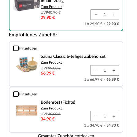
Inhalt: 20 kg
Zum Produkt
UVP
40,90 €
29,90 €
1 x 29,90 € =
29,90 €
Empfohlenes Zubehör
Hinzufügen
Sauna Classic 6-teiliges Zubehörset
Sauna Classic 6-teiliges Zubehörset
Zum Produkt
UVP
99,00 €
66,99 €
1 x 66,99 € =
66,99 €
Hinzufügen
Bodenrost (Fichte)
Bodenrost (Fichte)
Zum Produkt
UVP
49,90 €
34,90 €
1 x 34,90 € =
34,90 €
Gesamtes Zubehör entdecken