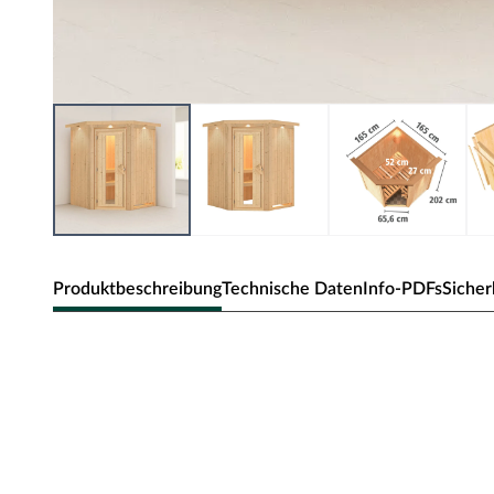
Produktbeschreibung
Technische Daten
Info-PDFs
Sicher
Karibu Innensauna Nanja in Systemba
Dieses Saunamodell – eine System- bzw. Elementsauna –
Bauweise aus, d.h. die Wandelemente bestehen aus einzel
Wandelemente ermöglichen einen schnellen Aufbau inne
Die Außenwände der Sichtseiten bestehen aus zwei 12,