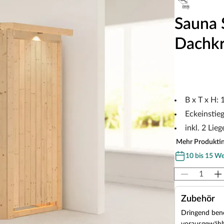
Sauna 
Dachkr
B x T x H:
Eckeinstie
inkl. 2 Lieg
Mehr Produkti
10 bis 15 W
Zubehör
Dringend benö