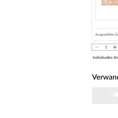
z und einer 42 mm dicken Dämmschicht aus
alplatte und Mineraldämmwolle ausgestattet. Mit
soliert und somit besonders energiesparend.
ystemsauna extra schnell auf.
von 10 cm zu Wänden und Decke unbedingt
Ausgewähltes Z
isten. So kann feucht-warme Luft besser
aumhöhe und -breite beachtet werden.
Individuelles A
 x H 192 cm erlauben es, dass 1-2 Personen
Verwan
nagast besonders angenehm. In der Grundausstattung
 1 Liege, ca. 27 cm breit, (massives Espenholz).
 Sie nutzt jeden Quadratmeter sinnvoll und ist in
zsparend.
ierten LED-Lampen zaubert harmonisches Licht um