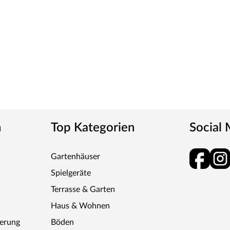
 Nordeuropas, kommt zur Verarbeitung. Durch sein
tandsfähig. Modernste Technologien sorgen für
nd Design.
r, Kotas, Infrarotkabinen, Saunaöfen etc.) dürfen
en! Saunaöfen und dazugehörige Steuerelemente
llateur mittels festem Anschluss an das Netz
-Saunaöfen. Die Mindestsicherheitsabstände vom
nbedingt eingehalten werden. Bei 9-kW-Öfen
n
Top Kategorien
Social
e beachte zu den obig genannten Hinweisen die
Gartenhäuser
Spielgeräte
Terrasse & Garten
Haus & Wohnen
ferung
Böden