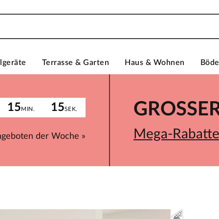
lgeräte
Terrasse & Garten
Haus & Wohnen
Böd
GROSSER 
15
15
MIN.
SEK.
Mega-Rabatte 
ngeboten der Woche »