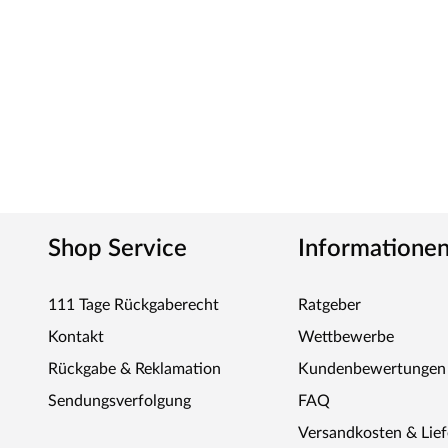
ausschließlich aus nachhaltig bewirtschafteten Wäldern
langsames Wachstum ist dies besonders hart und widers
passgenaue Fertigung. Karibu setzt Akzente in Qualität u
Sicherheitshinweise
Unsere Wellnessartikel (Saunen, Saunahäuser, Saunafässe
nur für den privathäuslichen Gebrauch verwendet werd
dürfen nur durch einen örtlich zugelassenen Elektroinsta
angeschlossen werden. Ausnahme: 230 Volt Plug-&-Play
Ofen zur Wand und vom Ofen zum Ofenschutz müssen u
Shop Service
Informatione
muss die Höhe des Ofenschutzes angepasst werden. Bitt
beigefügten Montageanleitungen.
111 Tage Rückgaberecht
Ratgeber
Kontakt
Wettbewerbe
Rückgabe & Reklamation
Kundenbewertungen
Sendungsverfolgung
FAQ
Versandkosten & Lie