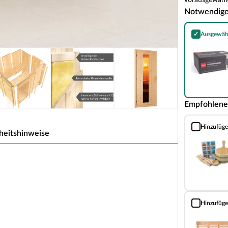
vorausgewählt
Notwendig
✓
Ausgewäh
Harvia Olivin
Empfohlene
Hinzufüg
Sauna Classic
heitshinweise
uweise für 1-2 Personen
 zeichnet sich durch seine besondere Sandwich-
nen Schichten. Die bereits vorgefertigten
Hinzufüg
Bodenrost (Fi
rhalb weniger Stunden.
5 mm starken Holzschichten aus atmungsaktivem