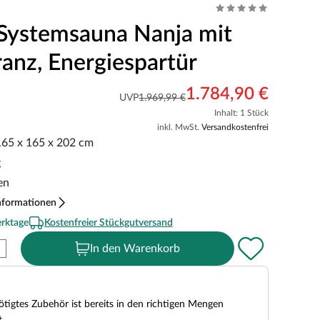
Systemsauna Nanja mit
anz, Energiespartür
1.784,90 €
UVP
1.969,99 €
Inhalt: 1 Stück
inkl. MwSt.
Versandkostenfrei
 165 x 165 x 202 cm
g
en
nformationen
erktage
Kostenfreier Stückgutversand
In den Warenkorb
tigtes Zubehör ist bereits in den richtigen Mengen