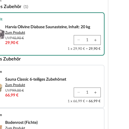
.
es Zubehör
(1)
lt
e Diabase Saunasteine, Inhalt: 20 kg
Harvia Olivine Diabase Saunasteine, Inhalt: 20 kg
Zum Produkt
UVP
40,90 €
29,90 €
1 x 29,90 € =
29,90 €
s Zubehör
en
 6-teiliges Zubehörset
Sauna Classic 6-teiliges Zubehörset
Zum Produkt
UVP
99,00 €
66,99 €
1 x 66,99 € =
66,99 €
en
chte)
Bodenrost (Fichte)
Zum Produkt