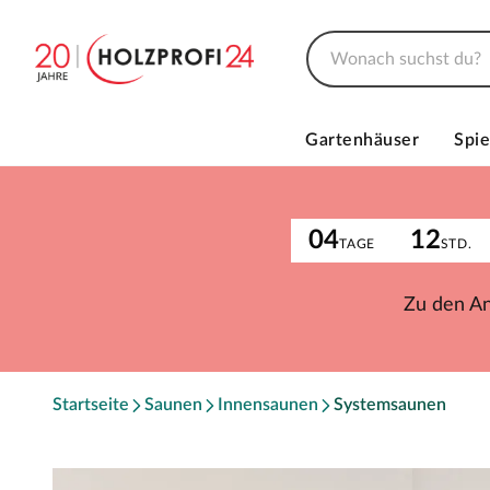
Gartenhäuser
Spie
04
12
TAGE
STD.
Zu den A
Startseite
Saunen
Innensaunen
Systemsaunen