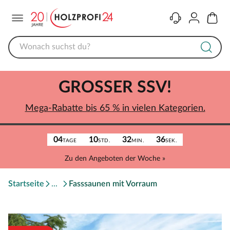
Menü
Kontakt
Konto
Warenk
GROSSER SSV!
Mega-Rabatte bis 65 % in vielen Kategorien.
04
10
32
36
TAGE
STD.
MIN.
SEK.
Zu den Angeboten der Woche »
Startseite
Fasssaunen mit Vorraum