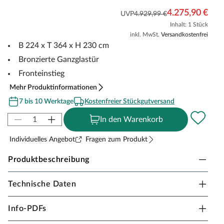
4.275,90 €
UVP
4.929,99 €
Inhalt: 1 Stück
inkl. MwSt.
Versandkostenfrei
B 224 x T 364 x H 230 cm
Bronzierte Ganzglastür
Fronteinstieg
Mehr Produktinformationen
7 bis 10 Werktage
Kostenfreier Stückgutversand
In den Warenkorb
Individuelles Angebot
Fragen zum Produkt
Produktbeschreibung
Technische Daten
Karibu Fasssauna Fasshaus 3 in
Massivholzbauweise für 2-3 Personen
Info-PDFs
Die Fasssauna zieht mit ihrer außergewöhnlichen Optik