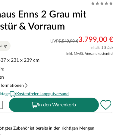
aus Enns 2 Grau mit
astür & Vorraum
3.799,00 €
UVP
5.549,99 €
many
Inhalt: 1 Stück
inkl. MwSt.
Versandkostenfrei
 337 x 231 x 239 cm
eg
en
nformationen
ktage
Kostenfreier Langgutversand
In den Warenkorb
tigtes Zubehör ist bereits in den richtigen Mengen