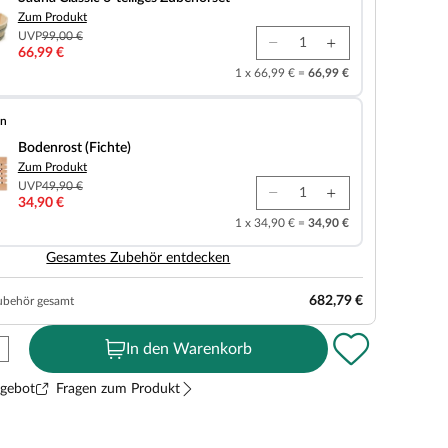
Zum Produkt
UVP
99,00 €
66,99 €
1 x 66,99 € =
66,99 €
en
chte)
Bodenrost (Fichte)
Zum Produkt
UVP
49,90 €
34,90 €
1 x 34,90 € =
34,90 €
Gesamtes Zubehör entdecken
682,79 €
ubehör gesamt
In den Warenkorb
ngebot
Fragen zum Produkt