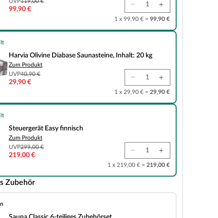
UVP
119,00 €
99,90 €
1 x 99,90 € =
99,90 €
lt
e Diabase Saunasteine, Inhalt: 20 kg
Harvia Olivine Diabase Saunasteine, Inhalt: 20 kg
Zum Produkt
UVP
40,90 €
29,90 €
1 x 29,90 € =
29,90 €
lt
asy finnisch
Steuergerät Easy finnisch
Zum Produkt
UVP
299,00 €
219,00 €
1 x 219,00 € =
219,00 €
s Zubehör
en
 6-teiliges Zubehörset
Sauna Classic 6-teiliges Zubehörset