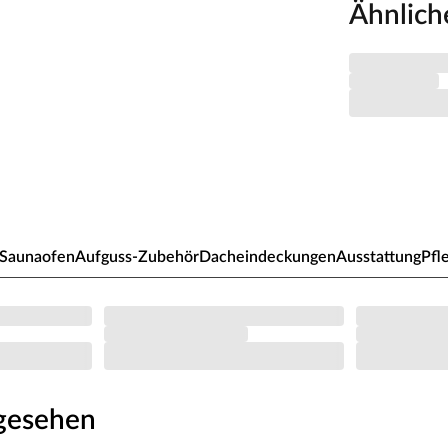
Ähnlich
Saunaofen
Aufguss-Zubehör
Dacheindeckungen
Ausstattung
Pfl
ngesehen