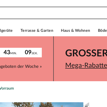
lgeräte
Terrasse & Garten
Haus & Wohnen
Böd
GROSSER 
43
09
MIN.
SEK.
Mega-Rabatte 
ngeboten der Woche »
 Vorraum