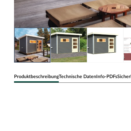
Produktbeschreibung
Technische Daten
Info-PDFs
Sicher
KARIBU Saunahaus "Enns 2" 38 mm G
Die Wellness-Oase für Deinen Garten - Das Saunahaus 
Wellness im Garten
Das Saunahaus bietet genug Platz zum gemeinsamen Sauni
Garten. Genießen Sie das pure Wellness-Gefühl einfach jede