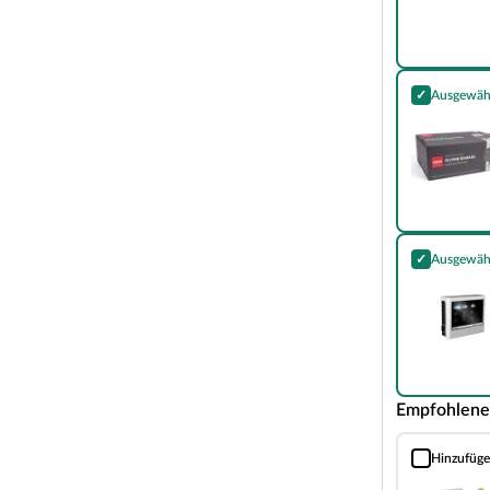
fort in diesem Saunahaus. Zusätzlich ist ein
✓
Ausgewäh
vholzboden im Lieferumfang enthalten. Die Außenwände
Harvia Olivin
 der Farbe Terragrau versiegelt und schützen es von
ntegrierte Vorraum lässt sich perfekt zum Umziehen
olldämmung in der Saunadecke sorgt zusätzlich für
ng.
 und wird mit einem Zylinderschloss inklusive 3
✓
Ausgewäh
ausreichend Licht in Ihrem Saunahaus. Die Saunatür
Steuergerät E
d ist rechts und links anschlagbar. Zur Ausstattung
 im Karibu-Design.
Steuerung zur Vervollständigung Ihrer Sauna. Für das
bahn zur Dacheindeckung, eine Saunaleuchte und das 6-
ot.
Empfohlene
Hinzufüg
Sauna Classic