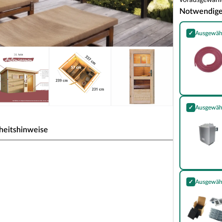
vorausgewählt
Notwendig
✓
Ausgewäh
Saunakabel S
✓
Ausgewäh
Saunaofen 9 
heitshinweise
rau
von Karibu
✓
Ausgewäh
Essential Kom
eren und anschließendem Entspannen im eigenen
rzeit zu Hause im privaten Ambiente. Die Klarglastür