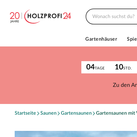
Gartenhäuser
Spie
04
10
TAGE
STD.
Zu den A
Startseite
Saunen
Gartensaunen
Gartensaunen mit