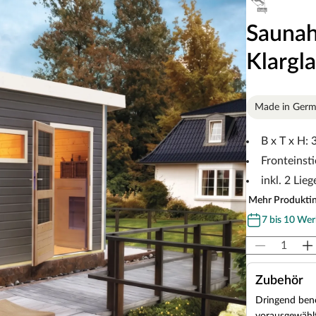
Saunah
Klargl
Made in Ger
B x T x H:
Fronteinsti
inkl. 2 Lieg
Mehr Produkti
7 bis 10 Wer
Zubehör
Dringend benö