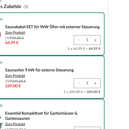
.
es Zubehör
(5)
lt
ET für 9kW Öfen mit externer Steuerung
Saunakabel SET für 9kW Öfen mit externer Steuerung
Zum Produkt
UVP
99,80 €
64,99 €
1 x 64,99 € =
64,99 €
lt
kW für externe Steuerung
Saunaofen 9 kW für externe Steuerung
Zum Produkt
UVP
349,00 €
269,00 €
1 x 269,00 € =
269,00 €
lt
plettset für Gartenhäuser & Gartensaunen
Essential Komplettset für Gartenhäuser &
Gartensaunen
Zum Produkt