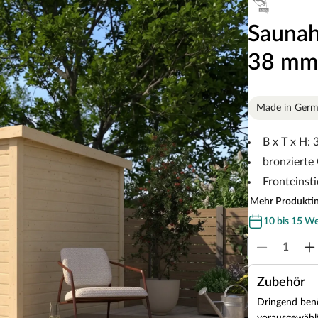
Saunah
38 mm 
Made in Ger
B x T x H:
bronzierte
Fronteinsti
Mehr Produkti
10 bis 15 W
Zubehör
Dringend benö