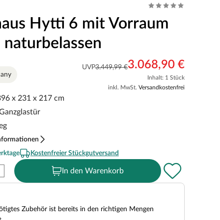
aus Hytti 6 mit Vorraum
naturbelassen
3.068,90 €
UVP
3.449,99 €
many
Inhalt: 1 Stück
inkl. MwSt.
Versandkostenfrei
 396 x 231 x 217 cm
 Ganzglastür
eg
nformationen
erktage
Kostenfreier Stückgutversand
In den Warenkorb
tigtes Zubehör ist bereits in den richtigen Mengen