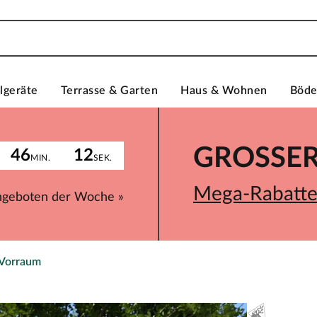
lgeräte
Terrasse & Garten
Haus & Wohnen
Böd
GROSSER 
46
12
MIN.
SEK.
Mega-Rabatte 
ngeboten der Woche »
 Vorraum