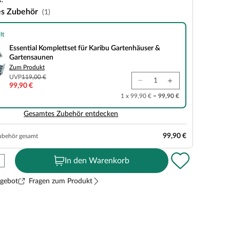
.
es Zubehör
(1)
lt
plettset für Karibu Gartenhäuser & Gartensaunen
Essential Komplettset für Karibu Gartenhäuser &
Gartensaunen
Zum Produkt
UVP
119,00 €
99,90 €
1 x 99,90 € =
99,90 €
Gesamtes Zubehör entdecken
99,90 €
ubehör gesamt
In den Warenkorb
ngebot
Fragen zum Produkt