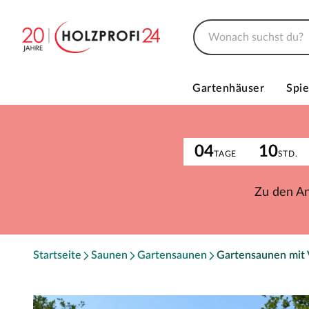
Gartenhäuser
Spie
04
10
TAGE
STD.
Zu den A
Startseite
Saunen
Gartensaunen
Gartensaunen mit