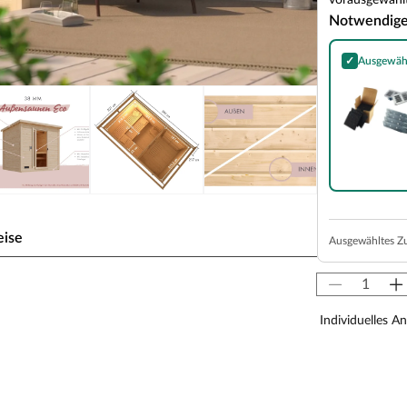
vorausgewählt
Notwendig
✓
Ausgewäh
Essential Kom
eise
Ausgewähltes Z
um 38 mm naturbelassen
Individuelles A
hte wird im Steck-/Schraubsystem montiert. Mit
latz für ungestörte Wellnessstunden im eigenen
4,5 cm natürlich ebenfalls ausreichend