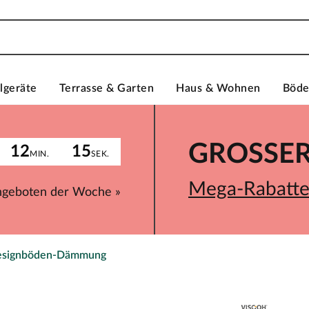
lgeräte
Terrasse & Garten
Haus & Wohnen
Böd
GROSSER 
12
15
MIN.
SEK.
Mega-Rabatte 
ngeboten der Woche »
Designböden-Dämmung