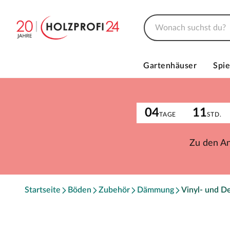
Gartenhäuser
Spie
04
11
TAGE
STD.
Zu den A
Startseite
Böden
Zubehör
Dämmung
Vinyl- und 