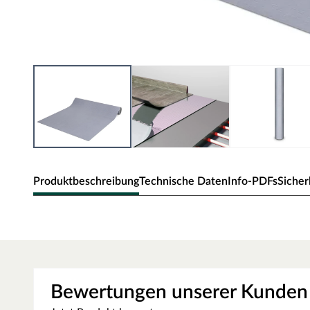
Produktbeschreibung
Technische Daten
Info-PDFs
Sicher
VISCOH Dämmunterlage LVT Kle
Dauerelastische, schwere Unterlage mit einer Klebeschi
Designböden.
Bewertungen unserer Kunden
Die VISCOH Dämmunterlage ermöglicht die schnelle und
Designböden in schwimmenden Bodensystemen, ohne da