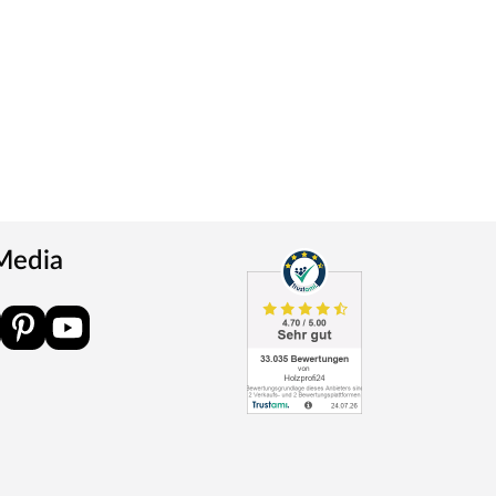
 Media