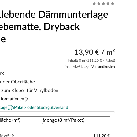
klebende Dämmunterlage
ebematte, Dryback
me
13,90 € / m²
Inhalt: 8 m²
(111,20 € / Paket)
inkl. MwSt. zzgl.
Versandkosten
rk
ender Oberfläche
e zum Kleber für Vinylboden
nformationen
tage
Paket- oder Stückgutversand
läche (m²)
Menge (8 m²/Paket)
 MwSt.):
111,20 €