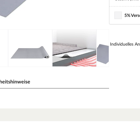
5% Vers
Individuelles A
heitshinweise
bematte, Dryback Extreme
cht, speziell entwickelt für LVT-Dryback-
 einfache Verlegung von LVT-Dryback-
ss Bodenunebenheiten ausgeglichen oder