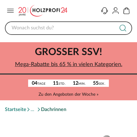
Menü
Kontakt
Konto
Warenk
GROSSER SSV!
Mega-Rabatte bis 65 % in vielen Kategorien.
04
11
12
55
TAGE
STD.
MIN.
SEK.
Zu den Angeboten der Woche »
Startseite
Dachrinnen