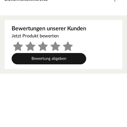
m Dachbreite
Hersteller
KARIBU
Bewertungen unserer Kunden
Material
PVC
Jetzt Produkt bewerten
keine Herstellerangabe vo
Oberflächenbehandlung
rhanden
Bewertung abgeben
Farbe
Grau