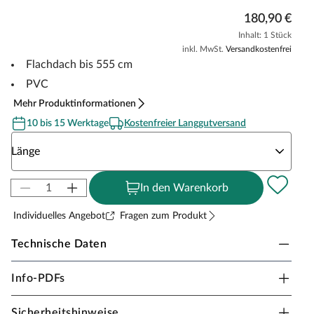
180,90 €
Inhalt: 1 Stück
inkl. MwSt.
Versandkostenfrei
Flachdach bis 555 cm
PVC
Mehr Produktinformationen
10 bis 15 Werktage
Kostenfreier Langgutversand
Wähle eine Länge
Länge
In den Warenkorb
Individuelles Angebot
Fragen zum Produkt
Technische Daten
Technische Daten - Set P - Dachrinne für Flachdach bis 555 
Attribut
Wert
Info-PDFs
Dachrinnenpaket für Flac
hdach/Pultdach - Garten
Lieferumfang
haus/Saunahaus bis 555 c
Sicherheitshinweise