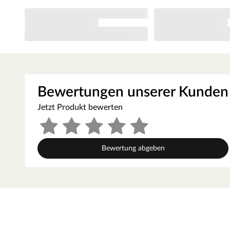
witterungsbeständig und eignet sich für den Außen- und 
Außenbereich ist Diese Matte ein Hingucker, sondern au
als Dekor Wand, kannst du dir in Handumdrehen ein trop
Aus natürlichen Materialien
Die Sichtschutzmatte ist aus 100 % natürlichem Weidenz
Die Matte ist ungefärbt und somit naturbelassen
Bewertungen unserer Kunden
Leicht zu montieren
Jetzt Produkt bewerten
Schnell zu befestigen mit einem Draht, einer Nylonschnu
Handrumdrehen ist die Matte an deinem Balkon, Zaun ode
Hinweis: Bei Naturzäunen ist Schimmelbildung ein normal
Bewertung abgeben
gefährlichen Chemikalien sind. Wir empfehlen, die Zäun
speziellen Reiniger zu reinigen, um Verschmutzungen zu e