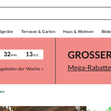
lgeräte
Terrasse & Garten
Haus & Wohnen
Böd
GROSSER 
32
13
MIN.
SEK.
Mega-Rabatte 
ngeboten der Woche »
ten