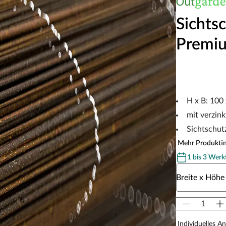
Sichts
Premi
H x B: 100
mit verzin
Sichtschut
Mehr Produkti
1 bis 3 Werk
Wähle eine Br
Breite x Höhe
Individuelles A