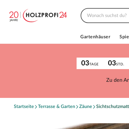
Gartenhäuser
Spie
03
03
TAGE
STD.
Zu den A
Startseite
Terrasse & Garten
Zäune
Sichtschutzmat