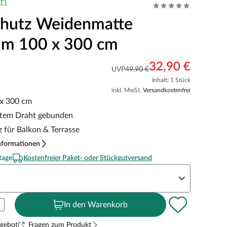
chutz Weidenmatte
um 100 x 300 cm
32,90 €
UVP
49,90 €
Inhalt: 1 Stück
inkl. MwSt.
Versandkostenfrei
 x 300 cm
ktem Draht gebunden
z für Balkon & Terrasse
nformationen
tage
Kostenfreier Paket- oder Stückgutversand
eite x Höhe
In den Warenkorb
ngebot
Fragen zum Produkt