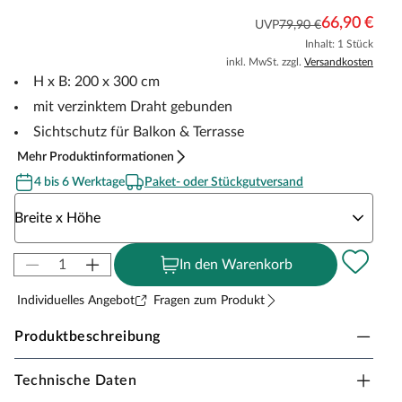
66,90 €
UVP
79,90 €
Inhalt: 1 Stück
inkl. MwSt. zzgl.
Versandkosten
H x B: 200 x 300 cm
mit verzinktem Draht gebunden
Sichtschutz für Balkon & Terrasse
Mehr Produktinformationen
4 bis 6 Werktage
Paket- oder Stückgutversand
Wähle eine Breite x Höhe
Breite x Höhe
In den Warenkorb
Individuelles Angebot
Fragen zum Produkt
Produktbeschreibung
Technische Daten
Sichtschutzmatte aus 100 % Weidenzweigen für