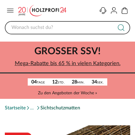
Menü
Kontakt
Konto
Warenk
GROSSER SSV!
Mega-Rabatte bis 65 % in vielen Kategorien.
04
12
28
34
TAGE
STD.
MIN.
SEK.
Zu den Angeboten der Woche »
Startseite
Sichtschutzmatten