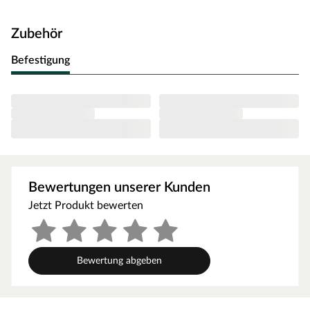
Stabiler MDF Kern
Mit hochwertiger Folie ummantelt
Zubehör
Hohe Oberflächenqualität
Befestigung
Besonders montagefreundliche Cliptechnik: Die
Sockelleisten werden einfach auf Leistenclips gesteckt
und lassen sich jederzeit problemlos wieder abnehmen.
Außerdem eignen sich die Leistenclips mit
Kabelführungstiefe (optional erhältlich)ideal für die
verdeckte Kabelverlegung.
Bewertungen unserer Kunden
Jetzt Produkt bewerten
Bewertung abgeben