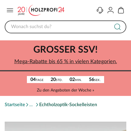
Menü
Kontakt
Konto
Warenk
GROSSER SSV!
Mega-Rabatte bis 65 % in vielen Kategorien.
04
20
02
56
TAGE
STD.
MIN.
SEK.
Zu den Angeboten der Woche »
Startseite
Echtholzoptik-Sockelleisten