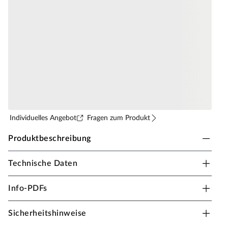
Individuelles Angebot
Fragen zum Produkt
Produktbeschreibung
Technische Daten
MEISTER Sockelleiste Echtholz
Echtholzleisten sorgen für einen absolut natürlichen
Info-PDFs
Look
Sicherheitshinweise
Besonders beanspruchbar