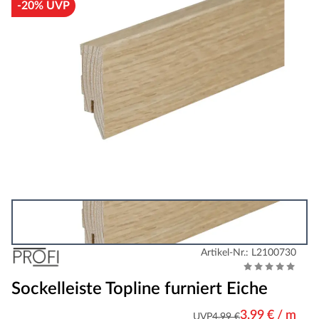
-20% UVP
Artikel-Nr.: L2100730
Sockelleiste Topline furniert Eiche
3,99 € / m
UVP
4,99 €