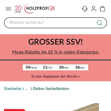
Menü
Kontakt
Konto
Warenk
GROSSER SSV!
Mega-Rabatte bis 65 % in vielen Kategorien.
04
11
34
56
TAGE
STD.
MIN.
SEK.
Zu den Angeboten der Woche »
Startseite
Dekor-Sockelleisten