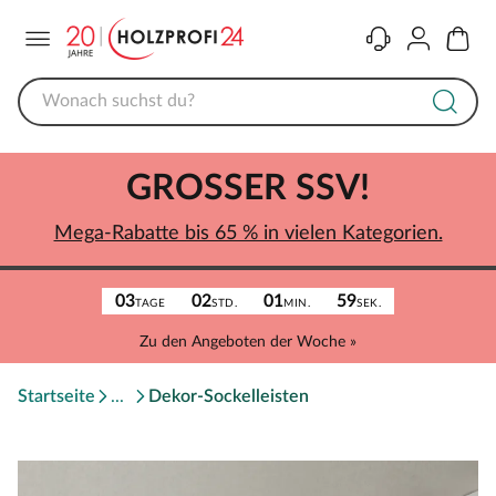
Menü
Kontakt
Konto
Warenk
GROSSER SSV!
Mega-Rabatte bis 65 % in vielen Kategorien.
03
02
01
59
TAGE
STD.
MIN.
SEK.
Zu den Angeboten der Woche »
Startseite
Dekor-Sockelleisten