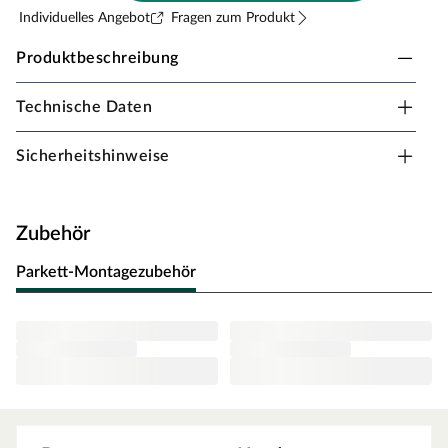
Individuelles Angebot
Fragen zum Produkt
Produktbeschreibung
Technische Daten
Sockelleiste "Topline" gletscherweiß Dekor
Folierte Sockelleiste mit stabilem Nadelholzkern und
Sicherheitshinweise
ansprechendem Dekor.
Besonders beanspruchbar
Zubehör
Natürlicher Look
Stabiler Nadelholzkern
Parkett-Montagezubehör
Hohe Oberflächenqualität