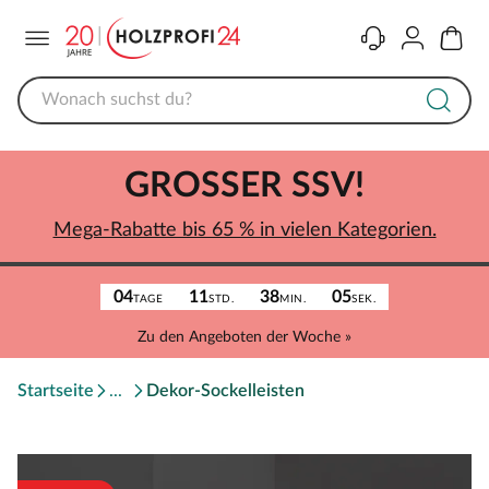
Menü
Kontakt
Konto
Warenk
GROSSER SSV!
Mega-Rabatte bis 65 % in vielen Kategorien.
04
11
38
05
TAGE
STD.
MIN.
SEK.
Zu den Angeboten der Woche »
Startseite
Dekor-Sockelleisten