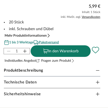
5,99 €
Inhalt: 1 Stück
inkl. MwSt. zzgl.
Versandkosten
20 Stück
inkl. Schrauben und Dübel
Mehr Produktinformationen
1 bis 3 Werktage
Paketversand
In den Warenkorb
Individuelles Angebot
Fragen zum Produkt
Produktbeschreibung
Technische Daten
Leisten-Clips
Passend zu Sockelleisten mit den Profilen 16 x 58 mm,
Sicherheitshinweise
19 x 57 mm und 19 x 80 mm.
20 Leisten-Clips