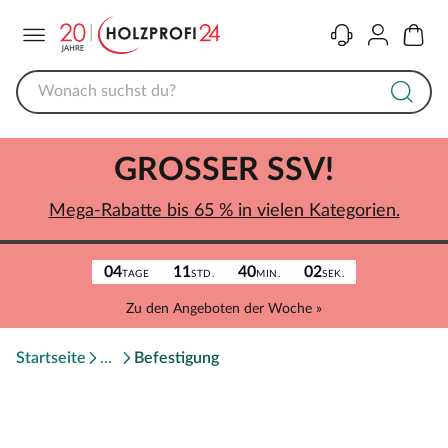
Menü
Kontakt
Konto
Warenk
GROSSER SSV!
Mega-Rabatte bis 65 % in vielen Kategorien.
04
11
40
02
TAGE
STD.
MIN.
SEK.
Zu den Angeboten der Woche »
Startseite
Befestigung