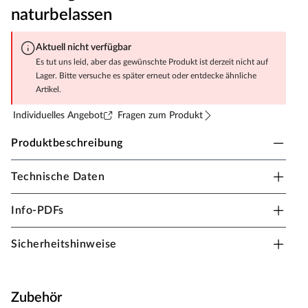
naturbelassen
Aktuell nicht verfügbar
Es tut uns leid, aber das gewünschte Produkt ist derzeit nicht auf
Lager. Bitte versuche es später erneut oder entdecke ähnliche
Artikel.
Individuelles Angebot
Fragen zum Produkt
Produktbeschreibung
Technische Daten
Spielhaus Kinderspielhaus "Dino Park"
Drachenhöhle 19 mm naturbelassen
Info-PDFs
Das 19 mm starke Spielhaus sorgt mit seiner
Vielfältigkeit für großes Spielvergnügen bei den
Sicherheitshinweise
Kindern.
3 in 1 Spielhaus
Das hübsche Spielhaus mit einem Sockelmaß von 136 x
Zubehör
102 cm und einer Firsthöhe von 163 cm bietet genug