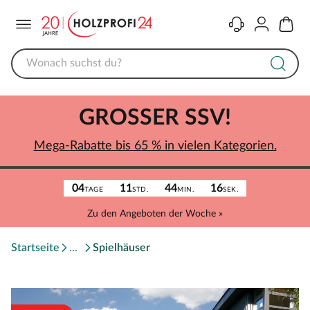
Menü
Kontakt
Konto
Warenk
GROSSER SSV!
Mega-Rabatte bis 65 % in vielen Kategorien.
04
11
44
16
TAGE
STD.
MIN.
SEK.
Zu den Angeboten der Woche »
Startseite
Spielhäuser