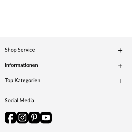
über + 5 °C und relativer Luftfeuchtigkeit < 80 %.
Andernfalls könnte sich das Holz deines Spielhauses
verziehen.
Shop Service
Informationen
Top Kategorien
Social Media