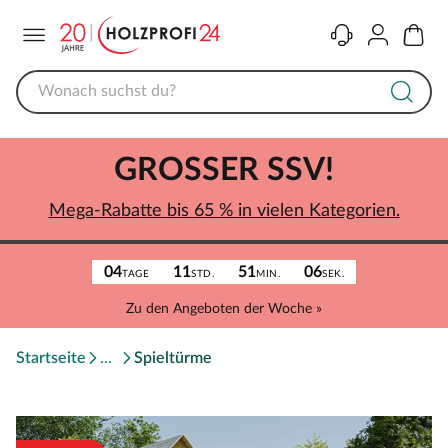
Menü
Kontakt
Konto
Warenk
GROSSER SSV!
Mega-Rabatte bis 65 % in vielen Kategorien.
04
11
51
06
TAGE
STD.
MIN.
SEK.
Zu den Angeboten der Woche »
Startseite
Spieltürme