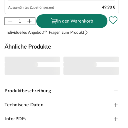
49,90 €
Ausgewähltes Zubehör gesamt
In den Warenkorb
Individuelles Angebot
Fragen zum Produkt
Ähnliche Produkte
Produktbeschreibung
Technische Daten
Prestige Garden Spielturm Big Monkey KDI
Material: Holz, B x T x H: 400 x 220 x 290,5 cm, 120 cm
Info-PDFs
Podesthöhe, inkl. Periskop + Telefon