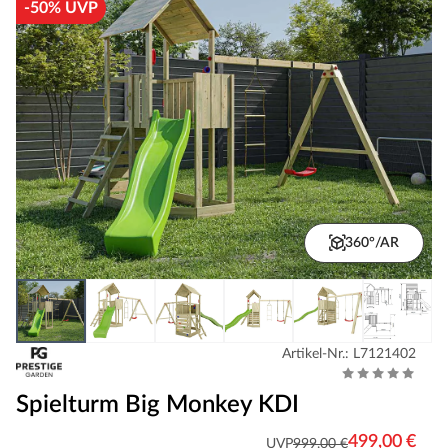
-50% UVP
360°/AR
Artikel-Nr.: L7121402
Spielturm Big Monkey KDI
499,00 €
UVP
999,00 €