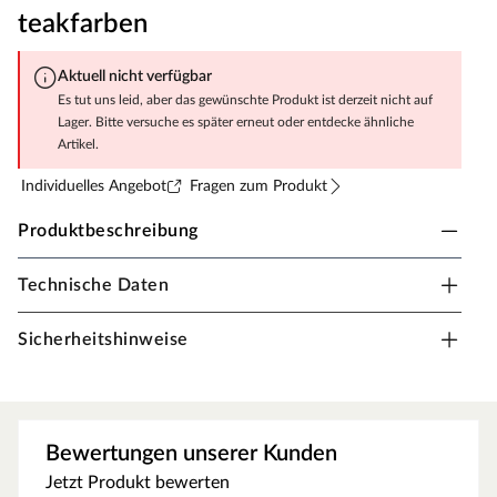
teakfarben
Aktuell nicht verfügbar
Es tut uns leid, aber das gewünschte Produkt ist derzeit nicht auf
Lager. Bitte versuche es später erneut oder entdecke ähnliche
Artikel.
Individuelles Angebot
Fragen zum Produkt
Produktbeschreibung
Technische Daten
Belladoor Spielturm Anbaumodul "Move Red"
teakfarben
Sicherheitshinweise
Tolles Anbaumodul für Spieltürme inkl. Doppelschaukel
und Pfostenanker.
Doppelschaukel inkl. zwei Schaukelsitze rot
Als ideale Erweiterung für Ihren Belladoor Spielturm
Bewertungen unserer Kunden
"Giant" oder "Joy" enthält dieses Anbaumodul eine
Jetzt Produkt bewerten
Doppelschaukel mit passenden roten Schaukelsitzen. Für