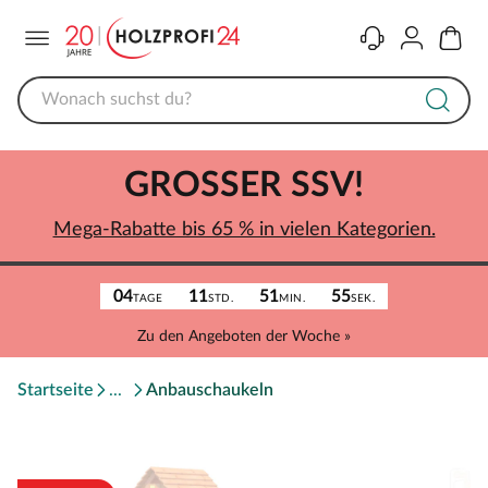
Menü
Kontakt
Konto
Warenk
GROSSER SSV!
Mega-Rabatte bis 65 % in vielen Kategorien.
04
11
51
55
TAGE
STD.
MIN.
SEK.
Zu den Angeboten der Woche »
Startseite
Anbauschaukeln