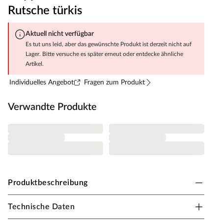
Rutsche türkis
Aktuell nicht verfügbar
Es tut uns leid, aber das gewünschte Produkt ist derzeit nicht auf
Lager. Bitte versuche es später erneut oder entdecke ähnliche
Artikel.
Individuelles Angebot
Fragen zum Produkt
Verwandte Produkte
Produktbeschreibung
Technische Daten
Fungoo Spielturm Stelzenhaus Galaxy S inkl.