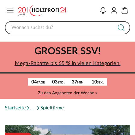
Menü
Kontakt
Konto
Warenk
GROSSER SSV!
Mega-Rabatte bis 65 % in vielen Kategorien.
04
03
37
10
TAGE
STD.
MIN.
SEK.
Zu den Angeboten der Woche »
Startseite
Spieltürme