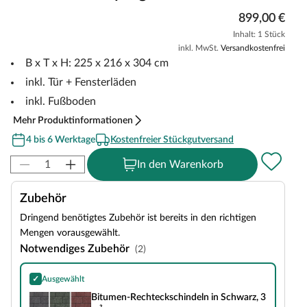
899,00 €
Inhalt: 1 Stück
inkl. MwSt.
Versandkostenfrei
B x T x H: 225 x 216 x 304 cm
inkl. Tür + Fensterläden
inkl. Fußboden
Mehr Produktinformationen
4 bis 6 Werktage
Kostenfreier Stückgutversand
In den Warenkorb
Zubehör
Dringend benötigtes Zubehör ist bereits in den richtigen
Mengen vorausgewählt.
Notwendiges Zubehör
(2)
✓
Ausgewählt
Bitumen-Rechteckschindeln in Schwarz, 3 m²
Bitumen-Rechteckschindeln in Schwarz, 3