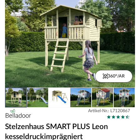
360°/AR
Artikel-Nr.: L7120867
Stelzenhaus SMART PLUS Leon
kesseldruckimprägniert