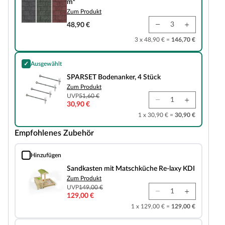
m²
Zum Produkt
48,90 €
3 x 48,90 € =
146,70 €
✓
Ausgewählt
SPARSET Bodenanker, 4 Stück
SPARSET Bodenanker, 4 Stück
Zum Produkt
UVP
51,60 €
30,90 €
1 x 30,90 € =
30,90 €
Empfohlenes Zubehör
Hinzufügen
Sandkasten mit Matschküche Re-laxy KDI
Sandkasten mit Matschküche Re-laxy KDI
Zum Produkt
UVP
149,00 €
129,00 €
1 x 129,00 € =
129,00 €