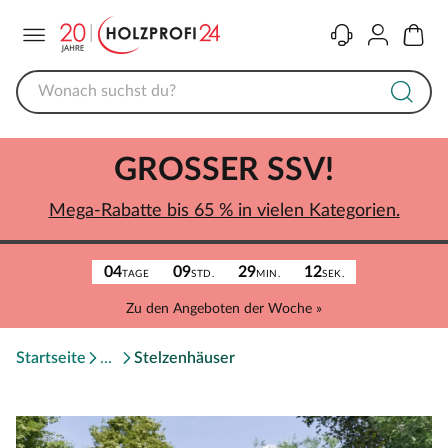
Menü
Kontakt
Konto
Warenk
GROSSER SSV!
Mega-Rabatte bis 65 % in vielen Kategorien.
04
09
29
12
TAGE
STD.
MIN.
SEK.
Zu den Angeboten der Woche »
Startseite
Stelzenhäuser