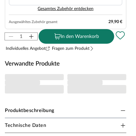
Gesamtes Zubehör entdecken
29,90 €
Ausgewähltes Zubehör gesamt
In den Warenkorb
Individuelles Angebot
Fragen zum Produkt
Verwandte Produkte
Produktbeschreibung
Technische Daten
Karibu Innensauna Jarin in Systembauweise für 2-
3 Personen