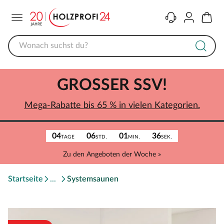
Menü
Kontakt
Konto
Warenk
GROSSER SSV!
Mega-Rabatte bis 65 % in vielen Kategorien.
04
06
01
36
TAGE
STD.
MIN.
SEK.
Zu den Angeboten der Woche »
Startseite
Systemsaunen