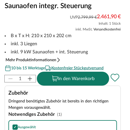
Saunaofen integr. Steuerung
2.461,90 €
UVP
2.799,99 €
Inhalt: 1 Stück
inkl. MwSt.
Versandkostenfrei
B x T x H: 210 x 210 x 202 cm
inkl. 3 Liegen
inkl. 9 kW Saunaofen + int. Steuerung
Mehr Produktinformationen
10 bis 15 Werktage
Kostenfreier Stückgutversand
In den Warenkorb
Zubehör
Dringend benötigtes Zubehör ist bereits in den richtigen
Mengen vorausgewählt.
Notwendiges Zubehör
(1)
✓
Ausgewählt
Harvia Olivine Diabase Saunasteine, Inhalt: 20 kg