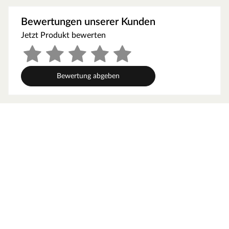
werden, um gute Luftzirkulation zu gewährleisten. So
kann feucht-warme Luft besser abziehen. In diesem
Bewertungen unserer Kunden
Zusammenhang müssen die Mindestraumhöhe und -
Jetzt Produkt bewerten
breite beachtet werden.
Grundausstattung
Bewertung abgeben
Innenmaße: Die Innenmaße dieser Sauna mit B 181 x T
181 x H 192 cm erlauben es, dass 2-3 Personen
gleichzeitig saunieren können.
Saunaliegen: Auf 3 Liegen aus massivem Espenholz wird
das Sauna-Erlebnis besonders bequem. Folgende
Saunabänke werden mitgeliefert: 2 Liegen, jeweils ca. 57
cm breit, 1 Liege, ca. 52 cm breit, (massives Espenholz).
Eckeinstieg: Besonders gut eignet sie sich für kleine
Räume. Sie nutzt jeden Quadratmeter sinnvoll und ist in
nahezu jeden Raum integrierbar - äußerst kompakt und
platzsparend.
Spiegelbar: Bei dieser Sauna ist ein spiegelverkehrter
Aufbau möglich. Je nach Raumeigenschaften kann sie