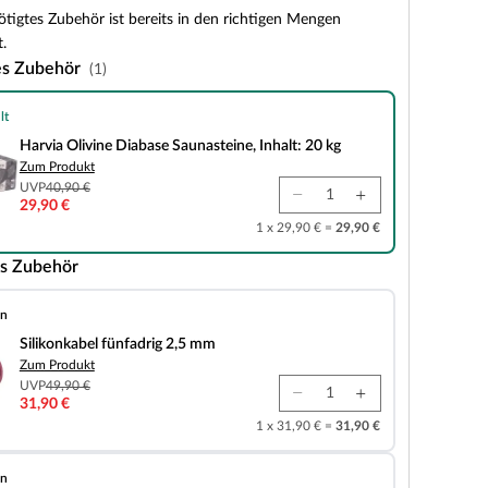
tigtes Zubehör ist bereits in den richtigen Mengen
.
es Zubehör
(1)
lt
e Diabase Saunasteine, Inhalt: 20 kg
Harvia Olivine Diabase Saunasteine, Inhalt: 20 kg
Zum Produkt
UVP
40,90 €
29,90 €
1 x 29,90 € =
29,90 €
s Zubehör
en
fünfadrig 2,5 mm
Silikonkabel fünfadrig 2,5 mm
Zum Produkt
UVP
49,90 €
31,90 €
1 x 31,90 € =
31,90 €
en
 6-teiliges Zubehörset