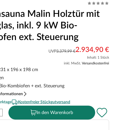
sauna Malin Holztür mit
glas, inkl. 9 kW Bio-
fen ext. Steuerung
2.934,90 €
UVP
3.379,99 €
Inhalt: 1 Stück
inkl. MwSt.
Versandkostenfrei
 231 x 196 x 198 cm
en
 Bio-Kombiofen + ext. Steuerung
nformationen
erktage
Kostenfreier Stückgutversand
In den Warenkorb