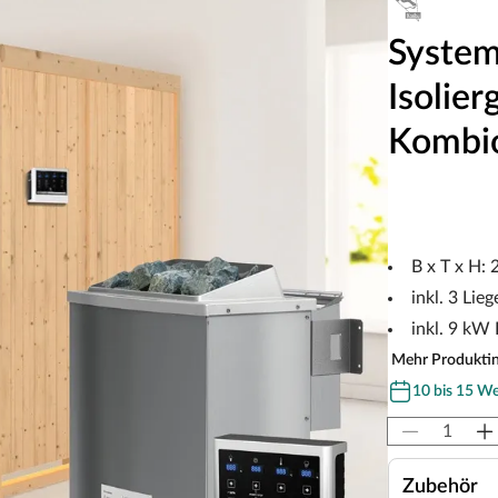
System
Isolier
Kombio
B x T x H:
inkl. 3 Lieg
inkl. 9 kW
Mehr Produkti
10 bis 15 W
Zubehör