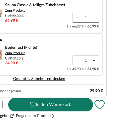
Sauna Classic 6-teiliges Zubehörset
Zum Produkt
UVP
99,00 €
66,99 €
1 x 66,99 € =
66,99 €
en
chte)
Bodenrost (Fichte)
Zum Produkt
UVP
49,90 €
34,90 €
1 x 34,90 € =
34,90 €
Gesamtes Zubehör entdecken
29,90 €
ubehör gesamt
In den Warenkorb
ngebot
Fragen zum Produkt