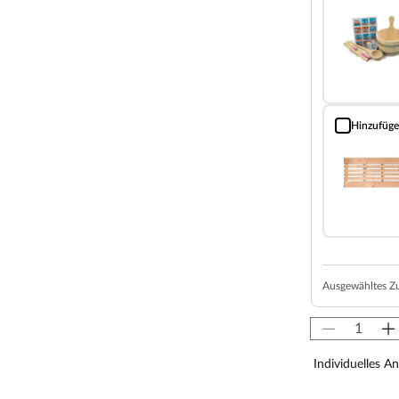
z und einer 42 mm dicken Dämmschicht aus
alplatte und Mineraldämmwolle ausgestattet. Mit
soliert und somit besonders energiesparend.
ystemsauna extra schnell auf.
von 10 cm zu Wänden und Decke unbedingt
isten. So kann feucht-warme Luft besser
Hinzufüg
Bodenrost (Fi
aumhöhe und -breite beachtet werden.
 x H 192 cm erlauben es, dass 2-3 Personen
nagast besonders angenehm. In der Grundausstattung
cm breit, 1 Liege, ca. 52 cm breit, (massives Espenholz).
Ausgewähltes Z
 Sie nutzt jeden Quadratmeter sinnvoll und ist in
zsparend.
au möglich. Je nach Raumeigenschaften kann sie rechts
Individuelles A