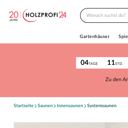
Gartenhäuser
Spie
04
11
TAGE
STD.
Zu den A
Startseite
Saunen
Innensaunen
Systemsaunen