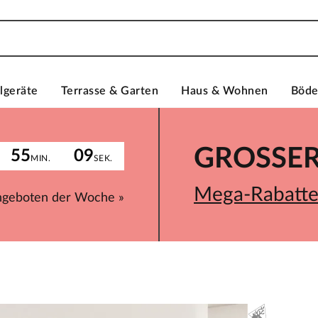
lgeräte
Terrasse & Garten
Haus & Wohnen
Böd
GROSSER 
55
09
MIN.
SEK.
Mega-Rabatte 
ngeboten der Woche »