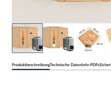
Produktbeschreibung
Technische Daten
Info-PDFs
Sicher
Karibu Innensauna Malin in Systemba
Dieses Saunamodell – eine System- bzw. Elementsauna –
Bauweise aus, d.h. die Wandelemente bestehen aus einzel
Wandelemente ermöglichen einen schnellen Aufbau inne
Die Außenwände der Sichtseiten bestehen aus zwei 12,