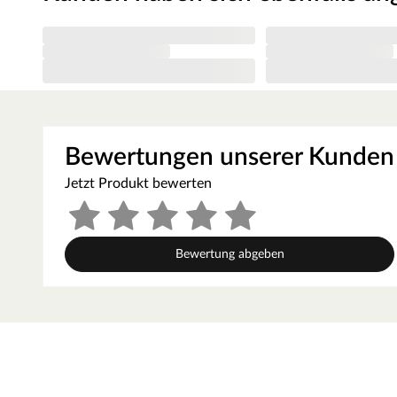
Aluminium-Druckguss-Abdeckrahmen
Maße (B x H x T): 41 x 50 x 37 cm
Wassermangelüberwachung
Trockenlaufschutz
Verdampferschale zum Beispiel für ätherische Öle
Bewertungen unserer Kunden
Steuergerät
Jetzt Produkt bewerten
Diese Innensauna wird einschließlich Saunaofen mit exte
Außenseite der Sauna ermöglicht eine praktische Bedien
Einstellung der Temperatur. Weitere elektrische Geräte,
Bewertung abgeben
die externe Steuerung angeschlossen und mit dieser bed
Elektronisches Steuergerät EASY Bio mit digitaler Anzeige
Für Starkstromöfen mit 3,5 - 9 kW Leistung
Bedienung durch leichte Berührung der Schaltsymbole
Inklusive Temperaturfühler mit Temperatursicherung und Fe