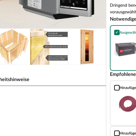
Dringend benö
vorausgewählt
Notwendig
✓
Ausgewäh
Harvia Olivin
Empfohlene
heitshinweise
Hinzufüg
Silikonkabel 
uweise für 2-3 Personen
 zeichnet sich durch seine besondere Sandwich-
nen Schichten. Die bereits vorgefertigten
rhalb weniger Stunden.
5 mm starken Holzschichten aus atmungsaktivem
Hinzufüg
Sauna Classic