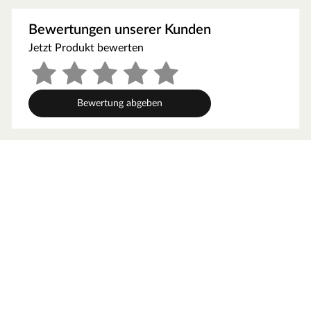
werden, um gute Luftzirkulation zu gewährleisten. So
kann feucht-warme Luft besser abziehen. In diesem
Bewertungen unserer Kunden
Zusammenhang müssen die Mindestraumhöhe und -
Jetzt Produkt bewerten
breite beachtet werden.
Grundausstattung
Bewertung abgeben
Innenmaße: Die Innenmaße dieser Sauna mit B 181 x T
181 x H 192 cm erlauben es, dass 2-3 Personen
gleichzeitig saunieren können.
Saunaliegen: Auf 3 Liegen aus massivem Espenholz wird
das Sauna-Erlebnis besonders bequem. Folgende
Saunabänke werden mitgeliefert: 2 Liegen, jeweils ca. 57
cm breit, 1 Liege, ca. 52 cm breit, (massives Espenholz).
Fronteinstieg: Die klassische Einstiegsart ist besonders
formschön und sehr beliebt. Zudem ermöglicht der direkte
Einstieg von vorne ein geräumiges und atmosphärisches
Ankommen im Inneren der Sauna.
Spiegelbar: Für eine höhere Flexibilität beim Aufbau ist bei
dieser Sauna eine gespiegelte Montage möglich. Sie kann