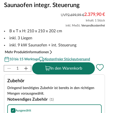
Saunaofen integr. Steuerung
2.379,90 €
UVP
2.699,99 €
Inhalt: 1 Stück
inkl. MwSt.
Versandkostenfrei
B x T x H: 210 x 210 x 202 cm
inkl. 3 Liegen
inkl. 9 kW Saunaofen + int. Steuerung
Mehr Produktinformationen
10 bis 15 Werktage
Kostenfreier Stückgutversand
In den Warenkorb
Zubehör
Dringend benötigtes Zubehör ist bereits in den richtigen
Mengen vorausgewählt.
Notwendiges Zubehör
(1)
✓
Ausgewählt
Harvia Olivine Diabase Saunasteine, Inhalt: 20 kg