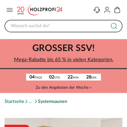
Menü
Kontakt
Konto
Warenk
GROSSER SSV!
Mega-Rabatte bis 65 % in vielen Kategorien.
04
02
22
28
TAGE
STD.
MIN.
SEK.
Zu den Angeboten der Woche »
Startseite
Systemsaunen