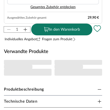
Gesamtes Zubehör entdecken
29,90 €
Ausgewähltes Zubehör gesamt
In den Warenkorb
Individuelles Angebot
Fragen zum Produkt
Verwandte Produkte
Produktbeschreibung
Technische Daten
Karibu Innensauna Rodin in Systembauweise für 2-
3 Personen