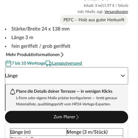
Inhalt: 3 m
(11,97 € / Stück)
inkl. MwSt. zzgl.
Versandkosten
PEFC – Holz aus guter Herkunft
Stärke/Breite 24 x 138 mm
Länge 3 m
fein geriffelt / grob geriffelt
Mehr Produktinformationen
7 bis 10 Werktage
Langgutversand
Wähle eine Länge
Länge
Plane die Details deiner Terrasse — in wenigen Klicks
L-Form oder eigene Maße präzise konfigurieren — brett-genaue
Materialliste, qualitätsgeprüft vom HP24-Verlege-Experten.
Zum Planer
Länge (m)
Menge (3 m/Stück)