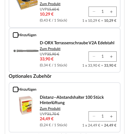
Zum Produkt
UVP
15,60 €
10,29 €
(0,43 € / 1 Stück)
1 x 10,29 € =
10,29 €
Hinzufügen
D-ORX Terrassenschraube V2A Edelstahl
D-ORX Terrassenschraube V2A Edelstahl
Zum Produkt
UVP
35,90 €
33,90 €
(0,34 € / 1 Stück)
1 x 33,90 € =
33,90 €
Optionales Zubehör
Hinzufügen
Distanz--Abstandshalter 100 Stück Hinterlüftung
Distanz--Abstandshalter 100 Stück
Hinterlüftung
Zum Produkt
UVP
31,70 €
24,49 €
(0,24 € / 1 Stück)
1 x 24,49 € =
24,49 €