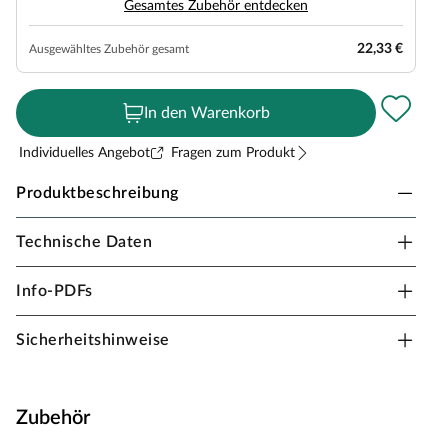
Gesamtes Zubehör entdecken
22,33 €
Ausgewähltes Zubehör gesamt
In den Warenkorb
Individuelles Angebot
Fragen zum Produkt
Produktbeschreibung
Technische Daten
Holz-Terrassendiele Douglasie fein geriffelt / grob
geriffelt
Info-PDFs
Materialeigenschaften
Sicherheitshinweise
Das bräunlich-rote bis gelbliche Holz der Douglasie mit
starker Maserung und ausgeprägten Jahresringen gehört
zur Gattung der Nadelbäume. Witterungsbeständig und
Zubehör
resistent gegen Pilz- und Insektenbefall zeichnet sich das
Holz durch besondere Trockenheit aus, die ein mäßiges