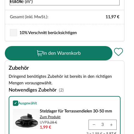
Fläche (m²)
Gesamt (inkl. MwSt.):
11,97 €
10% Verschnitt berücksichtigen
In den Warenkorb
Zubehör
Dringend benötigtes Zubehör ist bereits in den richtigen
Mengen vorausgewählt.
Notwendiges Zubehör
(2)
✓
Ausgewählt
Stelzlager für Terrassendielen 30-50 mm
Stelzlager für Terrassendielen 30-50 mm
Zum Produkt
UVP
3,28 €
1,99 €
3 x 1,99 € =
5,97 €