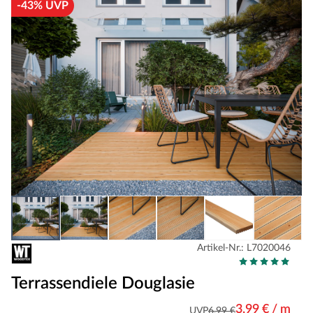
-43% UVP
Artikel-Nr.: L7020046
Terrassendiele Douglasie
3,99 € / m
UVP
6,99 €