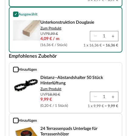
✓
Ausgewählt
Unterkonstruktion Douglasie
Unterkonstruktion Douglasie
Zum Produkt
UVP
9,99 €
4,09 € / m
(16,36 € / Stück)
1 x 16,36 € =
16,36 €
Empfohlenes Zubehör
Hinzufügen
Distanz--Abstandshalter 50 Stück Hinterlüftung
Distanz--Abstandshalter 50 Stück
Hinterlüftung
Zum Produkt
UVP
18,90 €
9,99 €
(0,20 € / 1 Stück)
1 x 9,99 € =
9,99 €
Hinzufügen
24 Terrassenpads Unterlage für Terrassenhölzer
24 Terrassenpads Unterlage für
Terrassenhölzer