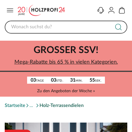
Menü
Kontakt
Konto
Warenk
GROSSER SSV!
Mega-Rabatte bis 65 % in vielen Kategorien.
03
03
31
55
TAGE
STD.
MIN.
SEK.
Zu den Angeboten der Woche »
Startseite
Holz-Terrassendielen