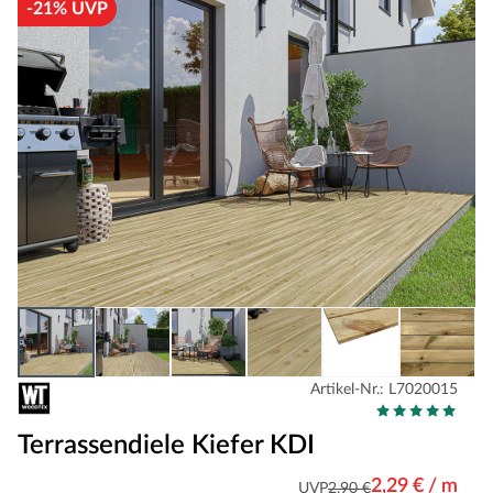
-21% UVP
Artikel-Nr.: L7020015
Terrassendiele Kiefer KDI
2,29 € / m
UVP
2,90 €