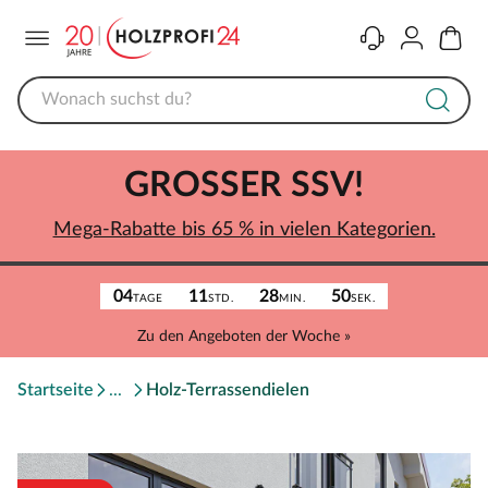
Menü
Kontakt
Konto
Warenk
GROSSER SSV!
Mega-Rabatte bis 65 % in vielen Kategorien.
04
11
28
50
TAGE
STD.
MIN.
SEK.
Zu den Angeboten der Woche »
Startseite
Holz-Terrassendielen