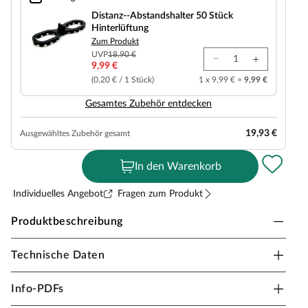
Distanz--Abstandshalter 50 Stück Hinterlüftung
Distanz--Abstandshalter 50 Stück
Hinterlüftung
Zum Produkt
UVP
18,90 €
9,99 €
(0,20 € / 1 Stück)
1 x 9,99 € =
9,99 €
Gesamtes Zubehör entdecken
19,93 €
Ausgewähltes Zubehör gesamt
In den Warenkorb
Individuelles Angebot
Fragen zum Produkt
Produktbeschreibung
Technische Daten
WOODTEX Terrassendiele Kiefer KDI
Diese 20 mm starken Terrassendielen werden aus Kiefer
Info-PDFs
hergestellt. Das Kiefernholz zeichnet sich durch eine