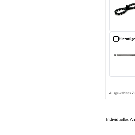
olz ist mit seiner mittleren Rohdichte und
ordnen. Im Außenbereich verwendet sollte das
tteln verstärkt werden. Kiefernholz eignet sich
s Holz widerstandfähiger und haltbarer macht.
s Holzschutzverfahren verschließt die Poren vom
Hinzufüg
D-ORX Terras
fähiger gegenüber Insekten-, Pilz- und
ich zu unbehandelten Hölzern, um bis zu 10 Jahre
lzen können kleine, weiße und grünliche Flecken
it verblassen sie im UV-Licht. Alternativ können
ter veredelt werden.
Ausgewähltes Z
 Absetzen von Schmutz und macht die Reinigung
en der Oberfläche und somit auch die Ausbesserung
Individuelles A
aufweisen ebenso wie leichte Hobelfehler, Risse,