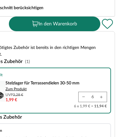
schnitt berücksichtigen
In den Warenkorb
tigtes Zubehör ist bereits in den richtigen Mengen
.
es Zubehör
(1)
lt
r Terrassendielen 30-50 mm
Stelzlager für Terrassendielen 30-50 mm
Zum Produkt
UVP
3,28 €
1,99 €
6 x 1,99 € =
11,94 €
s Zubehör
en
andshalter 50 Stück Hinterlüftung