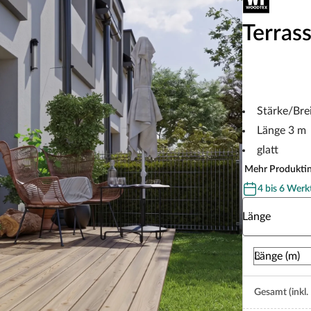
Terrass
Stärke/Br
Länge 3 m
glatt
Mehr Produkti
4 bis 6 Werk
Wähle eine Lä
Länge
Länge (m)
Gesamt (inkl.