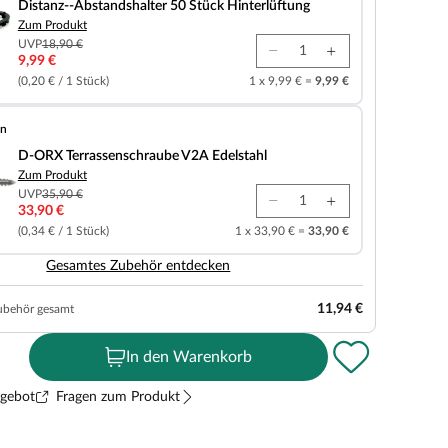
Distanz--Abstandshalter 50 Stück Hinterlüftung
Zum Produkt
UVP
18,90 €
9,99 €
(0,20 € / 1 Stück)
1 x 9,99 € =
9,99 €
en
senschraube V2A Edelstahl
D-ORX Terrassenschraube V2A Edelstahl
Zum Produkt
UVP
35,90 €
33,90 €
(0,34 € / 1 Stück)
1 x 33,90 € =
33,90 €
Gesamtes Zubehör entdecken
11,94 €
ubehör gesamt
In den Warenkorb
ngebot
Fragen zum Produkt