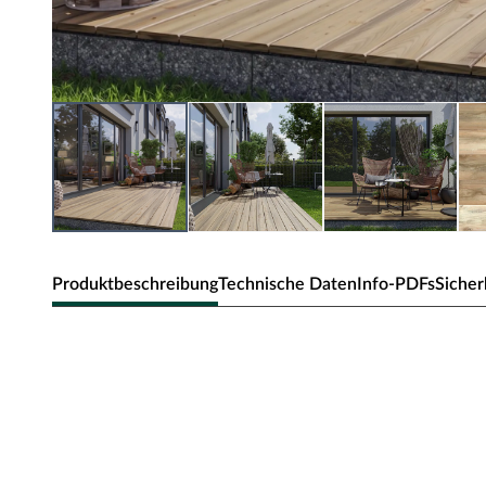
Produktbeschreibung
Technische Daten
Info-PDFs
Sicher
Holz-Terrassendiele Kiefer glatt
Materialeigenschaften
Das Kiefernholz zeichnet sich durch eine gleichmäßige u
leichte Verarbeitung aus. Der hohe Harzanteil vom Kiefer