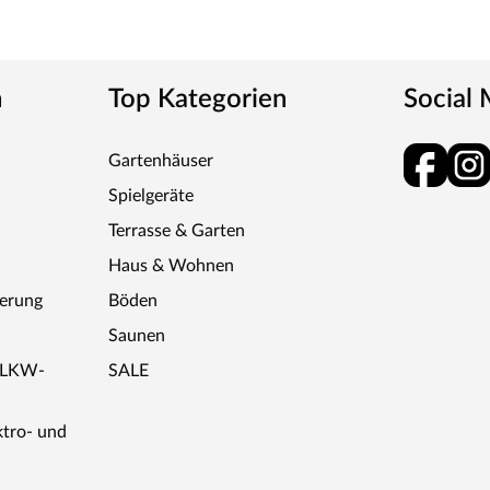
aus - Woodtex bildet die Schnittstelle zwischen
n
Top Kategorien
Social
sche Innovation konzipiert für dauerhafte
trum an hochwertigen Produkten von
Gartenhäuser
 Seitenmarkisen, Gartenmöbeln und -deko, bis hin
 Bedürfnisse für das ideale Gartenerlebnis.
Spielgeräte
Terrasse & Garten
Haus & Wohnen
ferung
Böden
Saunen
r LKW-
SALE
ktro- und