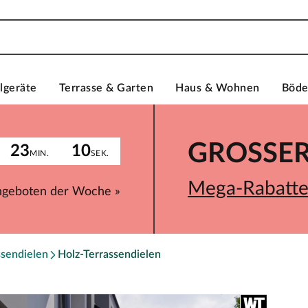
lgeräte
Terrasse & Garten
Haus & Wohnen
Böd
GROSSER 
23
10
MIN.
SEK.
Mega-Rabatte 
ngeboten der Woche »
ssendielen
Holz-Terrassendielen