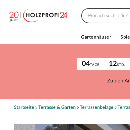
Gartenhäuser
Spie
04
12
TAGE
STD.
Zu den A
Startseite
Terrasse & Garten
Terrassenbeläge
Terra