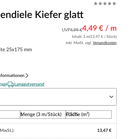
endiele Kiefer glatt
4,49 € / m
UVP
4,99 €
Inhalt: 3 m
(13,47 € / Stück)
inkl. MwSt. zzgl.
Versandkosten
eite 25x175 mm
nformationen
tage
Langgutversand
nge
Menge (3 m/Stück)
Fläche (m²)
 MwSt.):
13,47 €