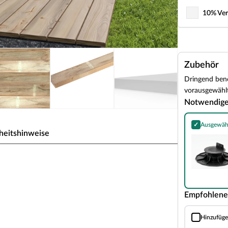
10% Ver
Zubehör
Dringend benö
vorausgewählt
Notwendig
✓
Ausgewäh
Stelzlager fü
heitshinweise
Empfohlene
nd gerade Faserstruktur, sowie sehr gute und
Hinzufüg
nholz schützt das Kernholz vor parasitärem Befall
Distanz--Abst