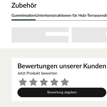
Maßabweichungen, leichte Krümmung oder Dehnung. Die
Zubehör
gewünschte Sichtseite nachsortiert. Technische Beschäd
Holzfehler, holztypische Eigenschaften wie Äste und Har
Gummimatten
Unterkonstruktionen für Holz-Terrassend
enthalten sein.
Standardbefestigung
Holzdielen werden in der Regel mit der Unterkonstruktio
Terrassenschrauben ist äußerst stabil und langanhalten
extra für den Einsatz im Außenbereich aus rostfreiem Ede
vermeiden. A4-Schrauben sind noch säure- bzw. seewasser
Terrassenschrauben sorgt für ein sauberes Durchtrennen 
besonders einfach im Holz versenken. Der Linsenkopf sch
Bewertungen unserer Kunden
unterstützt werden kann. Das Vorbohren wird auch emp
Jetzt Produkt bewerten
und Risse zu vermeiden. Weitere ergänzende Vorgaben se
werden.
Unterkonstruktion
Bewertung abgeben
Da das Holz je nach Holzart unterschiedlich arbeitet, mu
Dielen auf einander abgestimmt werden. Ausschlaggebend 