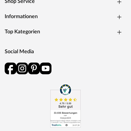
Shop Service
zu 95 % aus recycelten Kunststoffen und Holzresten
hergestellt werden. Fiberdeck®-WPC-Terrassendielen
Informationen
und -Fassaden sind zu 100 % wasserfest und punkten
mit wunderbar matten Farben und natürlicher Maserung.
Top Kategorien
Keine Diele gleicht der anderen! Durch Co-Extrusion,
eine innovative Technologie, werden Fleckenbildung und
Verfärbungen langfristig verhindert. In unserem Shop
Social Media
sind neben qualitativ hochwertigen WPC-
Terrassendielen auch WPC-Fassaden aus dem Hause
Fiberdeck® erhältlich.