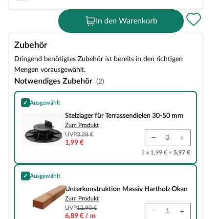
In den Warenkorb
Zubehör
Dringend benötigtes Zubehör ist bereits in den richtigen
Mengen vorausgewählt.
Notwendiges Zubehör
(2)
✓
Ausgewählt
Stelzlager für Terrassendielen 30-50 mm
Stelzlager für Terrassendielen 30-50 mm
Zum Produkt
UVP
3,28 €
1,99 €
3 x 1,99 € =
5,97 €
✓
Ausgewählt
Unterkonstruktion Massiv Hartholz Okan
Unterkonstruktion Massiv Hartholz Okan
Zum Produkt
UVP
12,90 €
6,89 € / m