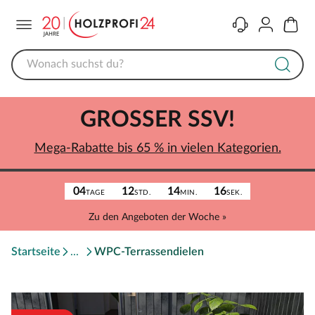
Menü
Kontakt
Konto
Warenk
GROSSER SSV!
Mega-Rabatte bis 65 % in vielen Kategorien.
04
12
14
16
TAGE
STD.
MIN.
SEK.
Zu den Angeboten der Woche »
Startseite
WPC-Terrassendielen