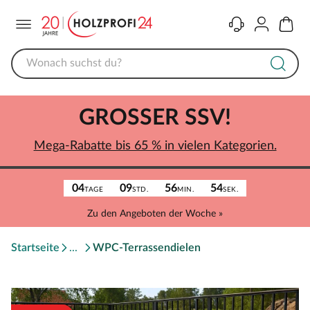
Menü
Kontakt
Konto
Warenk
GROSSER SSV!
Mega-Rabatte bis 65 % in vielen Kategorien.
04
09
56
54
TAGE
STD.
MIN.
SEK.
Zu den Angeboten der Woche »
Startseite
WPC-Terrassendielen