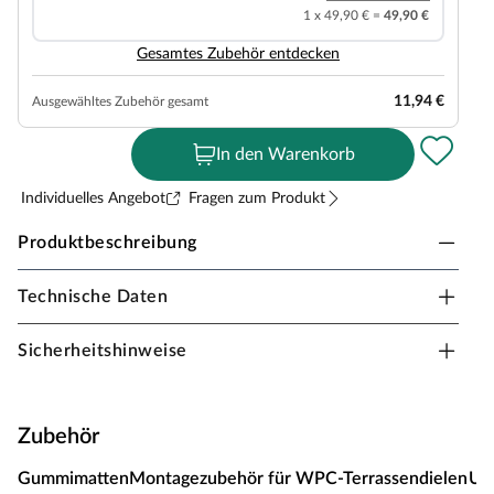
1 x 49,90 € =
49,90 €
Gesamtes Zubehör entdecken
11,94 €
Ausgewähltes Zubehör gesamt
In den Warenkorb
Individuelles Angebot
Fragen zum Produkt
Produktbeschreibung
Technische Daten
Belladoor Terrassendiele WPC dunkelbraun
Holzoptik geprägte Oberfläche
Sicherheitshinweise
Diese 25 mm starken Terrassendielen werden aus WPC
hergestellt. WPC (Wood Plastic Composite) ist eine
Verbindung aus ca. 70 % Holz und 30 % Kunststoff.
Zubehör
Dieser Verbundwerkstoff ist besonders pflegeleicht und
bedarf aufgrund des hohen Kunststoffanteils keiner
Gummimatten
Montagezubehör für WPC-Terrassendielen
Un