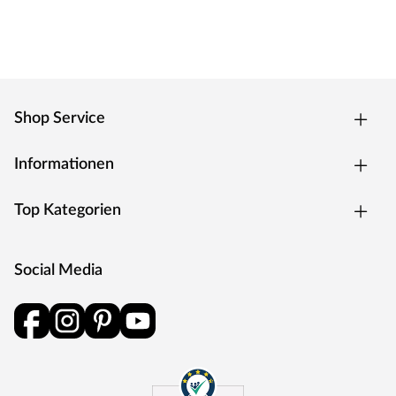
Standardbefestigung
Die Befestigung von WPC-Dielen erfolgt über eine Clip-
Montage. Dazu wird auf jeder Unterkonstruktion ein
Clip verschraubt. Anschließend wird die WPC-Diele
einfach in den Clip geschoben. Auf diese Weise wird eine
Shop Service
schnelle und vor allem verdeckte Befestigung ohne
sichtbare Schrauben garantiert. Weitere ergänzende
Informationen
Vorgaben des Herstellers müssen dennoch beachtet
werden.
Top Kategorien
Unterkonstruktion
WPC-Dielen dürfen wegen des Holzanteils nicht direkt
Social Media
auf dem Boden befestigt werden. Sie lassen sich aber
problemlos auf Aluminium-Unterkonstruktionen sowie
auf speziellen WPC-Unterbauten verlegen.
Pflege
In der Pflege empfiehlt sich bei den WPC-Dielen eine