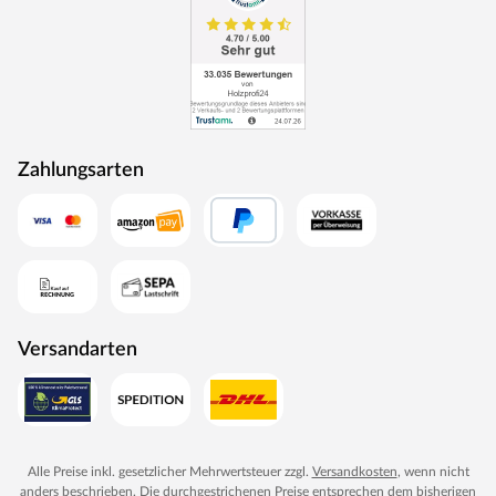
regelmäßige Reinigung mit Bürste, Wasser und milder
Seife – durch den robusten Aufbau kann der Schmutz
nicht in die tieferen Schichten vordringen und sie
beschädigen. Deshalb sind keine größeren
Nachbehandlungen notwendig.
Belladoor – die Tür ins Grüne
Zahlungsarten
Belladoor ist die Tür ins Grüne. Mit hochwertigen
Qualitätsprodukten für den Outdoorbereich liegst du
immer im Trend. Von Terrassendielen und -fliesen über
Sichtschutz- und Gartenzäune, dem idealen Garagentor
und praktischem Hochbeet bis hin zu einer großen
Auswahl an Spielgeräten für Kinder lässt Belladoor keine
Wünsche offen. Dabei setzt der Hersteller auf
Versandarten
beständige Konstanten: Stabile Konstruktionen und
zuverlässige, langlebige Materialen für dauerhafte Freude
an den Produkten – hervorragende Qualität zum kleinen
Preis.
Alle Preise inkl. gesetzlicher Mehrwertsteuer zzgl.
Versandkosten
, wenn nicht
anders beschrieben. Die durchgestrichenen Preise entsprechen dem bisherigen