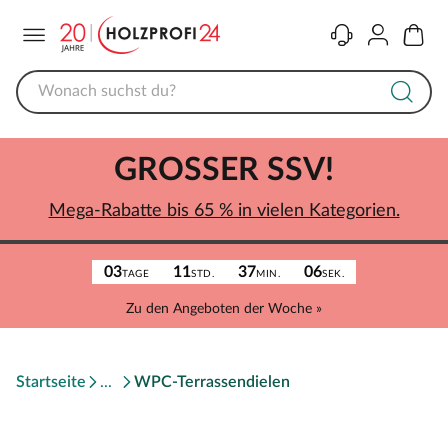
Menü
Kontakt
Konto
Warenk
GROSSER SSV!
Mega-Rabatte bis 65 % in vielen Kategorien.
03
11
37
06
TAGE
STD.
MIN.
SEK.
Zu den Angeboten der Woche »
Startseite
WPC-Terrassendielen