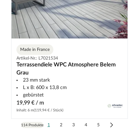
Made in France
Artikel-Nr.: L7021534
Terrassendiele WPC Atmosphere Belem
Grau
23 mm stark
L x B: 600 x 13,8 cm
gebürstet
19,99 € / m
Inhalt: 6 m
(119,94 € / Stück)
1
2
3
4
5
114 Produkte