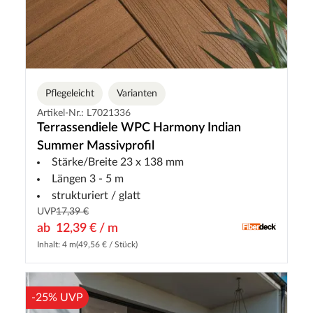
Pflegeleicht
Varianten
Artikel-Nr.: L7021336
Terrassendiele WPC Harmony Indian
Summer Massivprofil
Stärke/Breite 23 x 138 mm
Längen 3 - 5 m
strukturiert / glatt
UVP
17,39 €
ab
12,39 € / m
Inhalt: 4 m
(49,56 € / Stück)
-25% UVP