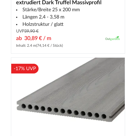
extrudiert Dark Truffel Massivprofil
Stärke/Breite 25 x 200 mm
Längen 2,4 - 3,58 m
Holzstruktur / glatt
UVP
39,90 €
ab
30,89 € / m
Inhalt: 2.4 m
(74,14 € / Stück)
-17% UVP