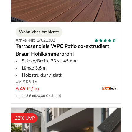
Wohnliches Ambiente
Artikel-Nr.: L7021302
Terrassendiele WPC Patio co-extrudiert
Braun Hohlkammerprofil
Stärke/Breite 23 x 145 mm
Länge 3,6 m
Holzstruktur / glatt
UVP
10,90 €
6,49 € / m
Inhalt: 3.6 m
(23,36 € / Stück)
-22% UVP