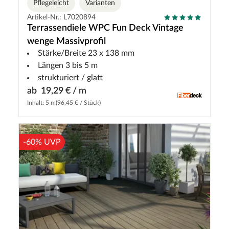
Pflegeleicht
Varianten
Artikel-Nr.: L7020894
Terrassendiele WPC Fun Deck Vintage
wenge Massivprofil
Stärke/Breite 23 x 138 mm
Längen 3 bis 5 m
strukturiert / glatt
ab
19,29 € / m
Inhalt: 5 m
(96,45 € / Stück)
-60% UVP