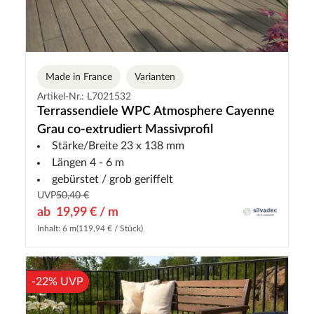
Made in France
Varianten
Artikel-Nr.: L7021532
Terrassendiele WPC Atmosphere Cayenne
Grau co-extrudiert Massivprofil
Stärke/Breite 23 x 138 mm
Längen 4 - 6 m
gebürstet / grob geriffelt
UVP
50,40 €
ab
19,99 € / m
Inhalt: 6 m
(119,94 € / Stück)
-22% UVP