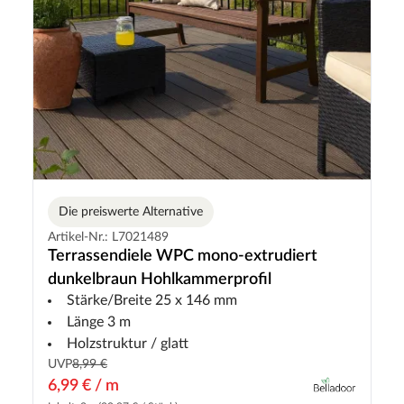
Die preiswerte Alternative
Artikel-Nr.: L7021489
Terrassendiele WPC mono-extrudiert
dunkelbraun Hohlkammerprofil
Stärke/Breite 25 x 146 mm
Länge 3 m
Holzstruktur / glatt
UVP
8,99 €
6,99 € / m