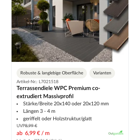
Robuste & langlebige Oberfläche
Varianten
Artikel-Nr.: L7021518
Terrassendiele WPC Premium co-
extrudiert Massivprofil
Stärke/Breite 20x140 oder 20x120 mm
Längen 3 - 4 m
geriffelt oder Holzstruktur/glatt
UVP
8,99 €
ab
6,99 € / m