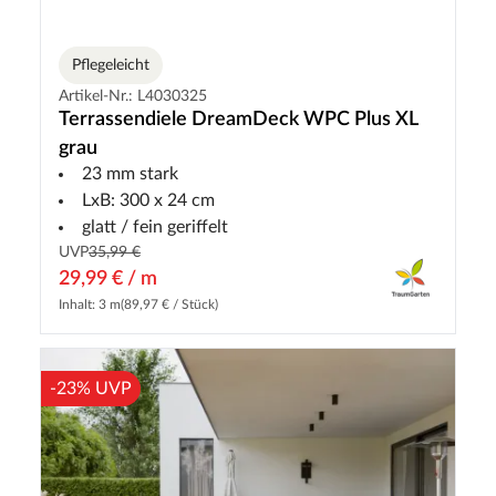
Pflegeleicht
Artikel-Nr.: L4030325
Terrassendiele DreamDeck WPC Plus XL
grau
23 mm stark
LxB: 300 x 24 cm
glatt / fein geriffelt
UVP
35,99 €
29,99 € / m
Inhalt: 3 m
(89,97 € / Stück)
-23% UVP