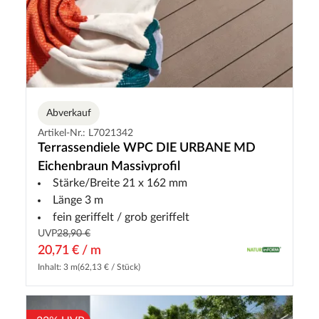
Abverkauf
Artikel-Nr.: L7021342
Terrassendiele WPC DIE URBANE MD
Eichenbraun Massivprofil
Stärke/Breite 21 x 162 mm
Länge 3 m
fein geriffelt / grob geriffelt
UVP
28,90 €
20,71 € / m
Inhalt: 3 m
(62,13 € / Stück)