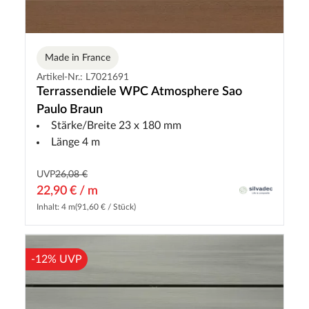
Made in France
Artikel-Nr.: L7021691
Terrassendiele WPC Atmosphere Sao
Paulo Braun
Stärke/Breite 23 x 180 mm
Länge 4 m
UVP
26,08 €
22,90 € / m
Inhalt: 4 m
(91,60 € / Stück)
-12% UVP