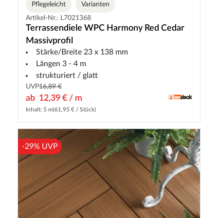
Pflegeleicht
Varianten
Artikel-Nr.: L7021368
Terrassendiele WPC Harmony Red Cedar
Massivprofil
Stärke/Breite 23 x 138 mm
Längen 3 - 4 m
strukturiert / glatt
UVP
16,89 €
ab
12,39 € / m
Inhalt: 5 m
(61,95 € / Stück)
-29% UVP