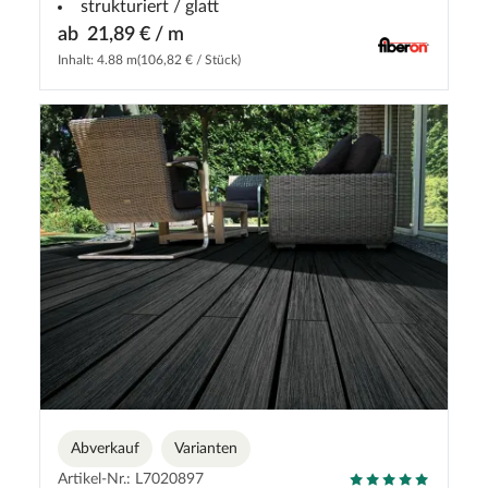
strukturiert / glatt
ab
21,89 € / m
Inhalt: 4.88 m
(106,82 € / Stück)
Abverkauf
Varianten
Artikel-Nr.: L7020897