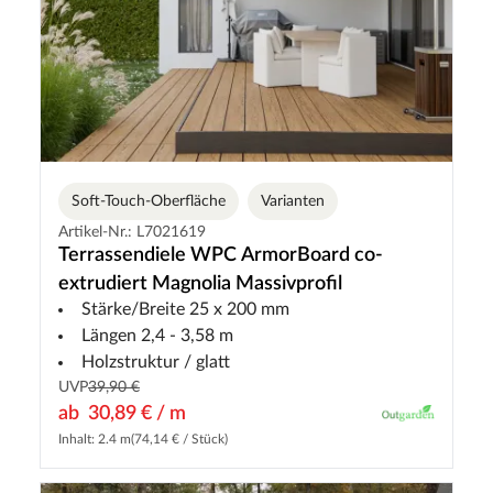
Soft-Touch-Oberfläche
Varianten
Artikel-Nr.: L7021619
Terrassendiele WPC ArmorBoard co-
extrudiert Magnolia Massivprofil
Stärke/Breite 25 x 200 mm
Längen 2,4 - 3,58 m
Holzstruktur / glatt
UVP
39,90 €
ab
30,89 € / m
Inhalt: 2.4 m
(74,14 € / Stück)