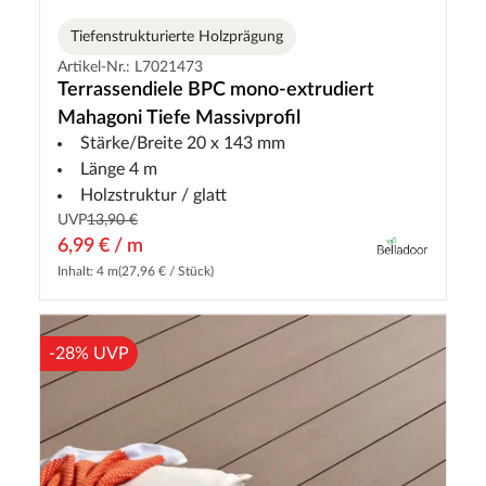
Tiefenstrukturierte Holzprägung
Artikel-Nr.: L7021473
Terrassendiele BPC mono-extrudiert
Mahagoni Tiefe Massivprofil
Stärke/Breite 20 x 143 mm
Länge 4 m
Holzstruktur / glatt
UVP
13,90 €
6,99 € / m
Inhalt: 4 m
(27,96 € / Stück)
-28% UVP