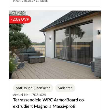
Inhalt: 3 m
(20,97 € / Stück)
-23% UVP
Soft-Touch-Oberfläche
Varianten
Artikel-Nr.: L7021624
Terrassendiele WPC ArmorBoard co-
extrudiert Magnolia Massivprofil