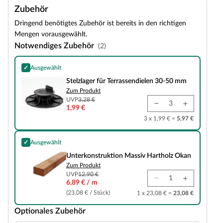
Zubehör
Dringend benötigtes Zubehör ist bereits in den richtigen
Mengen vorausgewählt.
Notwendiges Zubehör
(2)
✓
Ausgewählt
Stelzlager für Terrassendielen 30-50 mm
Stelzlager für Terrassendielen 30-50 mm
Zum Produkt
UVP
3,28 €
1,99 €
3 x 1,99 € =
5,97 €
✓
Ausgewählt
Unterkonstruktion Massiv Hartholz Okan
Unterkonstruktion Massiv Hartholz Okan
Zum Produkt
UVP
12,90 €
6,89 € / m
(23,08 € / Stück)
1 x 23,08 € =
23,08 €
Optionales Zubehör