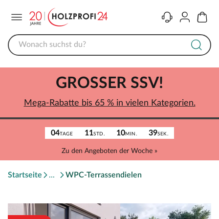
Menü
Kontakt
Konto
Warenk
GROSSER SSV!
Mega-Rabatte bis 65 % in vielen Kategorien.
04
11
10
39
TAGE
STD.
MIN.
SEK.
Zu den Angeboten der Woche »
Startseite
WPC-Terrassendielen