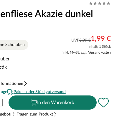
senfliese Akazie dunkel
1,99 €
UVP
3,99 €
hne Schrauben
Inhalt: 1 Stück
inkl. MwSt. zzgl.
Versandkosten
auben
ptik
nformationen
tage
Paket- oder Stückgutversand
In den Warenkorb
ngebot
Fragen zum Produkt