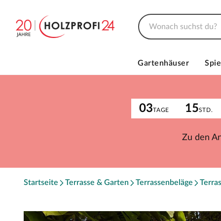
Gartenhäuser
Spie
03
15
TAGE
STD.
Zu den A
Startseite
Terrasse & Garten
Terrassenbeläge
Terra