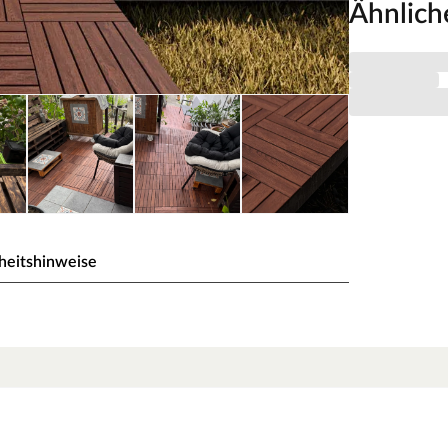
Ähnlich
heitshinweise
e dunkel geölt
ändigem PVC-Grundträger zum sagenhaft günstigen
ergestellt. Das gold- bis olivbraune Hartholz der
ebhaften Maserung durch ausgeprägte Jahresringe