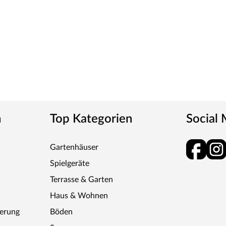
t montieren. Durch das integrierte
e zusätzliche Unterkonstruktion mehr nötig.
e
naus: WOODTEX bietet erstklassige Qualität bei
len und Gewächshäusern. Seit vielen Jahren
h zum angenehmen Aufenthaltsort werden lässt.
n
Top Kategorien
Social
 Preise – dafür steht WOODTEX. Kurzum: Viel
Gartenhäuser
Spielgeräte
Terrasse & Garten
Haus & Wohnen
ferung
Böden