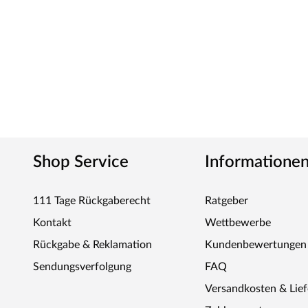
und so für langanhaltende Schönheit der Fliesen sorgen.
Einfache Montage
Dank Stecksystem lassen sich die Fliesen besonders leich
Kunststoffgitter aus witterungsbeständigem PVC ist kein
WOODTEX – Holz ohne Kompromiss
Preiswerte Markenprodukte rund um Holz und darüber hi
Garten-/Gerätehäusern, Sichtschutzzäunen, Terrassendie
produziert der Hersteller alles, was den Outdoorbereic
Shop Service
Informatione
Innovative Materialien, hochwertiges Holz und günstige
Garten für wenig Geld.
111 Tage Rückgaberecht
Ratgeber
Kontakt
Wettbewerbe
Rückgabe & Reklamation
Kundenbewertungen
Sendungsverfolgung
FAQ
Versandkosten & Lie