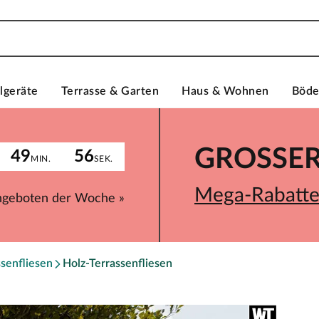
lgeräte
Terrasse & Garten
Haus & Wohnen
Böd
GROSSER 
49
56
MIN.
SEK.
Mega-Rabatte 
ngeboten der Woche »
ssenfliesen
Holz-Terrassenfliesen