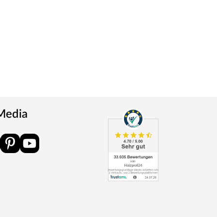
 Media