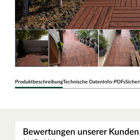
Produktbeschreibung
Technische Daten
Info-PDFs
Sicher
WOODTEX Terrassenfliese Akazi
Qualitativ hochwertige Holzfliesen mit witterungsbest
Preis.
Bewertungen unserer Kunden
Diese 24 mm starken Terrassenfliesen werden aus Akazie h
Akazie besticht mit seiner glatten Oberfläche und der l